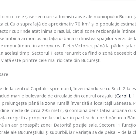
l dintre cele șase sectoare administrative ale municipiului Bucure
talei. Cu o suprafață de aproximativ 70 km² și o populație estima
sector cuprinde atât inima orașului, cât și zone rezidențiale întins
se îmbină armonios agitația urbană cu liniștea spațiilor verzi: de l
ve impunătoare în apropierea Pieței Victoriei, până la păduri și lacu
În același timp, Sectorul 1 este renumit ca fiind o zonă deosebit d
iață este printre cele mai ridicate din București.
sare
e de la centrul Capitalei spre nord, învecinându-se cu Sect. 2 la est
includ marile bulevarde de circulație din centrul orașului (
Carol I
, 
e prelungește până la zona rurală înverzită a localității Băneasa. 
tudine medie de circa 295 metri, și combină densitatea urbană cu 
a curge în apropiere la sud, iar în partea de nord pădurea Bănea
ă un aer proaspăt zonei. Datorită poziției sale, Sectorul 1 funcț
rale ale Bucureștiului și suburbii, iar variația sa de peisaj – de la cl