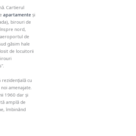
ă. Cartierul
de
apartamente
și
ada), birouri de
 înspre nord,
 aeroportul de
sud găsim hale
sit de locuitorii
rouri
s”.
ă rezidențială cu
noi amenajate.
nii 1960 dar și
letă amplă de
rne, îmbinând