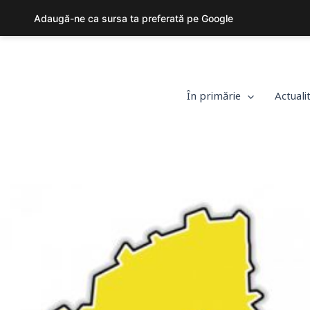
Skip
Adaugă-ne ca sursa ta preferată pe Google
to
content
În primărie
Actuali