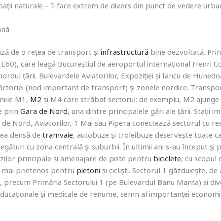
ții naturale – îl face extrem de divers din punct de vedere urban
ană
ază de o rețea de transport și
infrastructură
bine dezvoltată. Prin
E60), care leagă Bucureștiul de aeroportul internațional Henri Co
ordul țării. Bulevardele Aviatorilor, Expoziției și Iancu de Hunedo
 Victoriei (nod important de transport) și zonele nordice. Transpor
iniile M1,
M2
și M4 care străbat sectorul: de exemplu, M2 ajunge l
e prin
Gara de Nord
, una dintre principalele gări ale țării. Stați
a de Nord, Aviatorilor, 1 Mai sau Pipera conectează sectorul cu res
țea densă de
tramvaie
, autobuze și troleibuze deservește toate ca
 legături cu zona centrală și suburbii. În ultimii ani s-au început și 
zilor principale și amenajare de piste pentru
biciclete
, cu scopul d
ș mai prietenos pentru
pietoni
și cicliști. Sectorul 1 găzduiește, de
 precum Primăria Sectorului 1 (pe Bulevardul Banu Manta) și dive
 educaționale și medicale de renume, semn al importanței economic