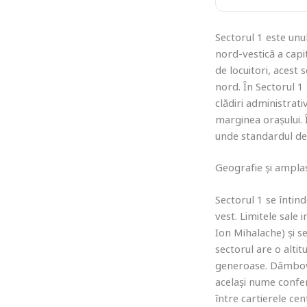
Sectorul 1 este unu
nord-vestică a capi
de locuitori, acest 
nord. În Sectorul 1 
clădiri administrati
marginea orașului. 
unde standardul de v
Geografie și ampla
Sectorul 1 se întind
vest. Limitele sale 
Ion Mihalache) și s
sectorul are o alti
generoase. Dâmboviț
același nume confer
între cartierele cent