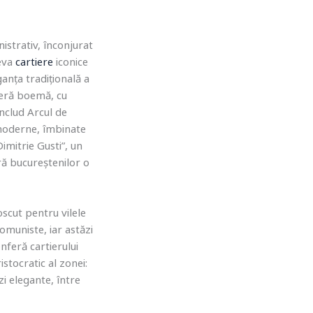
istrativ, înconjurat
teva
cartiere
iconice
ganța tradițională a
sferă boemă, cu
includ Arcul de
i moderne, îmbinate
imitrie Gusti”, un
ră bucureștenilor o
oscut pentru vilele
comuniste, iar astăzi
nferă cartierului
stocratic al zonei:
zi elegante, între