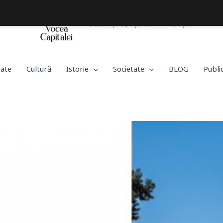
Bucureștiul, așa cum îl trăiești!
tate
Cultură
Istorie
Societate
BLOG
Publi