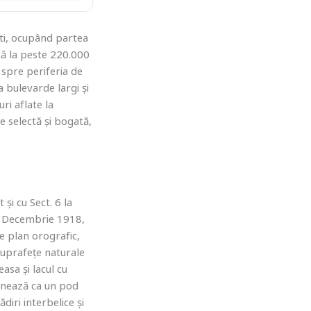
ști, ocupând partea
tă la peste 220.000
e spre periferia de
a bulevarde largi și
ri aflate la
e selectă și bogată,
 și cu Sect. 6 la
1 Decembrie 1918,
Pe plan orografic,
suprafețe naturale
sa și lacul cu
ionează ca un pod
ădiri interbelice și