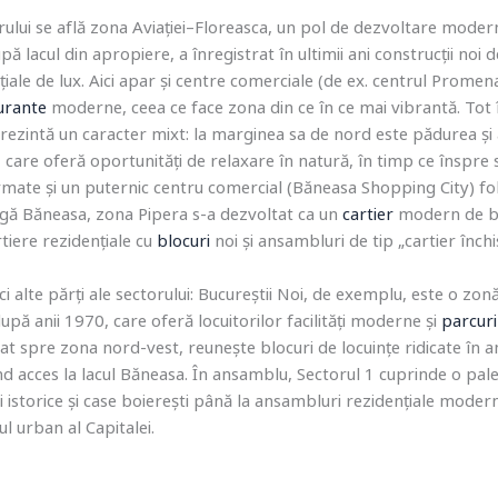
rului se află zona Aviației–Floreasca, un pol de dezvoltare modern
ă lacul din apropiere, a înregistrat în ultimii ani construcții noi 
iale de lux. Aici apar și centre comerciale (de ex. centrul Promen
urante
moderne, ceea ce face zona din ce în ce mai vibrantă. Tot
rezintă un caracter mixt: la marginea sa de nord este pădurea și
are oferă oportunități de relaxare în natură, în timp ce înspre 
rmate și un puternic centru comercial (Băneasa Shopping City) folo
ngă Băneasa, zona Pipera s-a dezvoltat ca un
cartier
modern de bi
rtiere rezidențiale cu
blocuri
noi și ansambluri de tip „cartier închi
ci alte părți ale sectorului: Bucureștii Noi, de exemplu, este o zon
upă anii 1970, care oferă locuitorilor facilități moderne și
parcuri
uat spre zona nord-vest, reunește blocuri de locuințe ridicate în a
ând acces la lacul Băneasa. În ansamblu, Sectorul 1 cuprinde o pa
ăzi istorice și case boierești până la ansambluri rezidențiale mode
l urban al Capitalei.