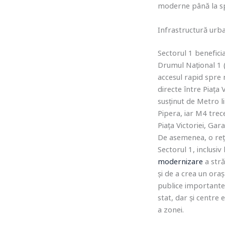
moderne până la spa
Infrastructură urb
Sectorul 1 benefici
Drumul Național 1 (
accesul rapid spre n
directe între Piața
susținut de Metro l
Pipera, iar M4 trec
Piața Victoriei, Gar
De asemenea, o re
Sectorul 1, inclusiv
modernizare
a stră
și de a crea un ora
publice importante,
stat, dar și centre
a zonei.