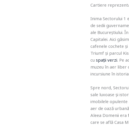
Cartiere reprezent
Inima Sectorului 1 
de sedii guvernamen
ale Bucureștiului. Î
Capitalei. Aici găsi
cafenele cochete și
Triumf și parcul Ki
cu
spații verzi
. Pe a
muzeu în aer liber 
incursiune în istoria 
Spre nord, Sectorul 
sale luxoase și isto
imobilele opulente 
aer de oază urbană.
Aleea Domenii era 
care se află Casa M