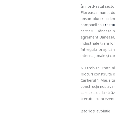
În nord-estul secto
Floreasca, numit dup
ansambluri rezidenț
companii sau
resta
cartierul Băneasa p
agrement Băneasa, c
industriale transfo
întregului oraș. Lâ
internaționale și ca
Nu trebuie uitate ni
blocuri construite d
Cartierul 1 Mai, sit
construcții noi, av
cartiere: de la str
trecutul cu prezentu
Istoric și evoluție