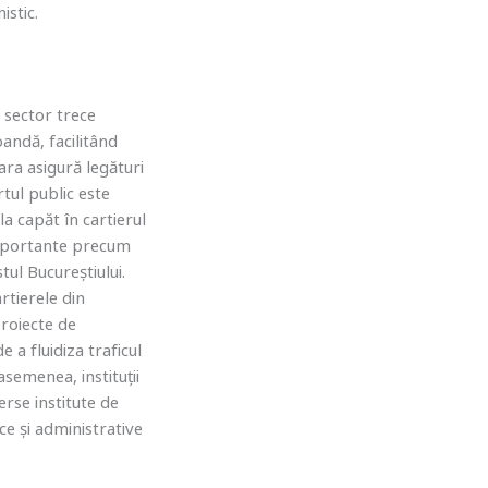
istic.
 sector trece
andă, facilitând
ara asigură legături
tul public este
a capăt în cartierul
i importante precum
tul Bucureștiului.
rtierele din
proiecte de
e a fluidiza traficul
 asemenea, instituții
rse institute de
e și administrative