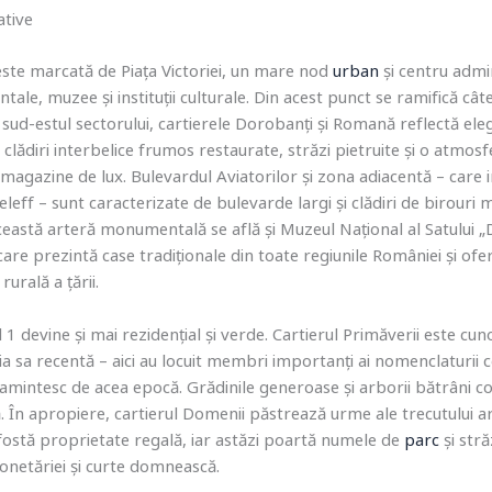
ative
este marcată de Piața Victoriei, un mare nod
urban
și centru admin
tale, muzee și instituții culturale. Din acest punct se ramifică câ
n sud-estul sectorului, cartierele Dorobanți și Romană reflectă ele
m clădiri interbelice frumos restaurate, străzi pietruite și o atmo
 magazine de lux. Bulevardul Aviatorilor și zona adiacentă – care 
seleff – sunt caracterizate de bulevarde largi și clădiri de birour
ceastă arteră monumentală se află și Muzeul Național al Satului „D
care prezintă case tradiționale din toate regiunile României și ofe
rurală a țării.
1 devine și mai rezidențial și verde. Cartierul Primăverii este cun
ria sa recentă – aici au locuit membri importanți ai nomenclaturii 
amintesc de acea epocă. Grădinile generoase și arborii bătrâni co
 În apropiere, cartierul Domenii păstrează urme ale trecutului ari
fostă proprietate regală, iar astăzi poartă numele de
parc
și stră
onetăriei și curte domnească.