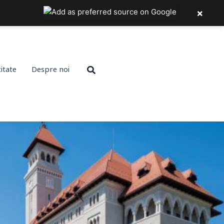
×
Search
citate
Despre noi