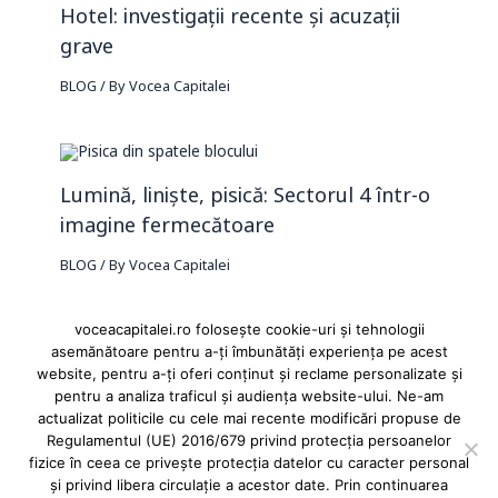
Hotel: investigații recente și acuzații
grave
BLOG
/ By
Vocea Capitalei
Lumină, liniște, pisică: Sectorul 4 într-o
imagine fermecătoare
BLOG
/ By
Vocea Capitalei
voceacapitalei.ro folosește cookie-uri și tehnologii
asemănătoare pentru a-ți îmbunătăți experiența pe acest
Reclame și advertoriale pe Vocea Capitalei
website, pentru a-ți oferi conținut și reclame personalizate și
pentru a analiza traficul și audiența website-ului. Ne-am
Powered by
INFINITUS ADVERTISING
actualizat politicile cu cele mai recente modificări propuse de
Regulamentul (UE) 2016/679 privind protecția persoanelor
fizice în ceea ce privește protecția datelor cu caracter personal
și privind libera circulație a acestor date. Prin continuarea