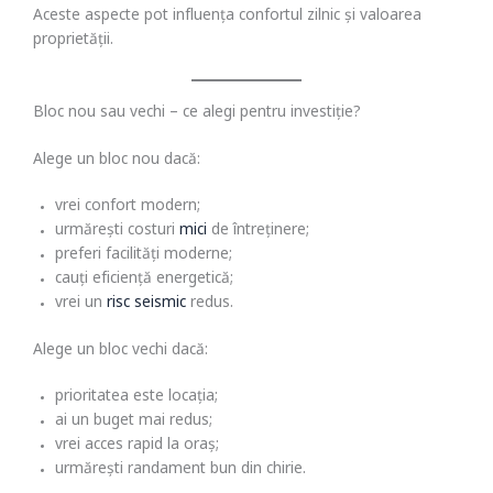
Aceste aspecte pot influența confortul zilnic și valoarea
proprietății.
Bloc nou sau vechi – ce alegi pentru investiție?
Alege un bloc nou dacă:
vrei confort modern;
urmărești costuri
mici
de întreținere;
preferi facilități moderne;
cauți eficiență energetică;
vrei un
risc seismic
redus.
Alege un bloc vechi dacă:
prioritatea este locația;
ai un buget mai redus;
vrei acces rapid la oraș;
urmărești randament bun din chirie.