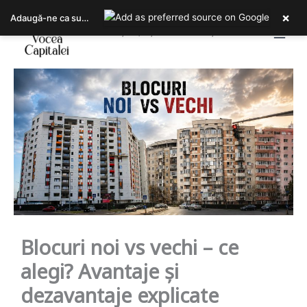
Skip
×
Adaugă-ne ca sursa ta preferată pe Google
to
Bucureștiul, așa cum îl trăiești!
content
Blocuri noi vs vechi – ce
alegi? Avantaje și
dezavantaje explicate