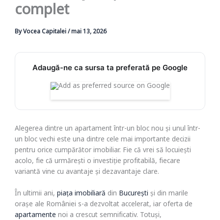
complet
By
Vocea Capitalei
/
mai 13, 2026
Adaugă-ne ca sursa ta preferată pe Google
Alegerea dintre un apartament într-un bloc nou și unul într-
un bloc vechi este una dintre cele mai importante decizii
pentru orice cumpărător imobiliar. Fie că vrei să locuiești
acolo, fie că urmărești o investiție profitabilă, fiecare
variantă vine cu avantaje și dezavantaje clare.
În ultimii ani,
piața imobiliară
din
București
și din marile
orașe ale României s-a dezvoltat accelerat, iar oferta de
apartamente
noi a crescut semnificativ. Totuși,