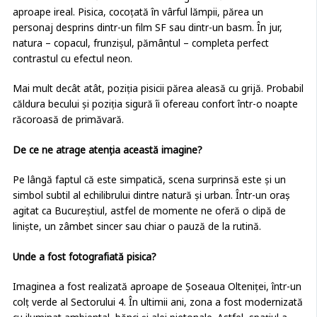
aproape ireal. Pisica, cocoțată în vârful lămpii, părea un
personaj desprins dintr-un film SF sau dintr-un basm. În jur,
natura – copacul, frunzișul, pământul – completa perfect
contrastul cu efectul neon.
Mai mult decât atât, poziția pisicii părea aleasă cu grijă. Probabil
căldura becului și poziția sigură îi ofereau confort într-o noapte
răcoroasă de primăvară.
De ce ne atrage atenția această imagine?
Pe lângă faptul că este simpatică, scena surprinsă este și un
simbol subtil al echilibrului dintre natură și urban. Într-un oraș
agitat ca Bucureștiul, astfel de momente ne oferă o clipă de
liniște, un zâmbet sincer sau chiar o pauză de la rutină.
Unde a fost fotografiată pisica?
Imaginea a fost realizată aproape de Șoseaua Olteniței, într-un
colț verde al Sectorului 4. În ultimii ani, zona a fost modernizată