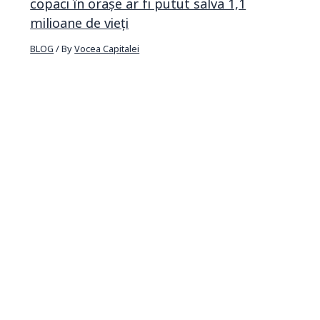
copaci în orașe ar fi putut salva 1,1
milioane de vieți
BLOG
/ By
Vocea Capitalei