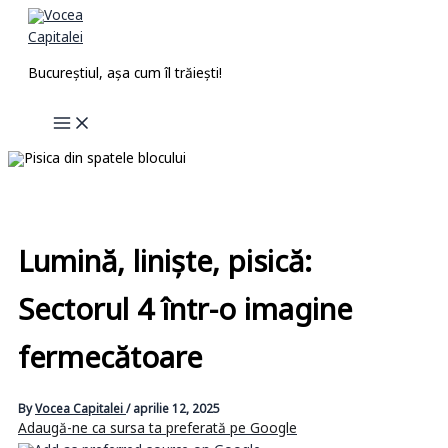
Skip
to
content
Bucureștiul, așa cum îl trăiești!
Lumină, liniște, pisică:
Sectorul 4 într-o imagine
fermecătoare
By
Vocea Capitalei
/
aprilie 12, 2025
Adaugă-ne ca sursa ta preferată pe Google