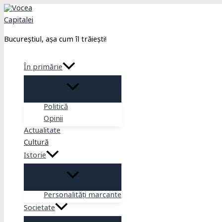
Skip
to
content
Bucureștiul, așa cum îl trăiești!
În primărie
Politică
Opinii
Actualitate
Cultură
Istorie
Personalități marcante
Societate