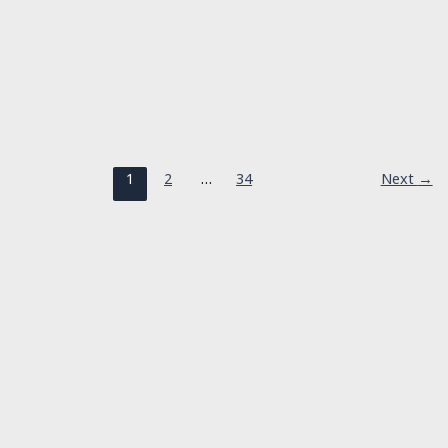
Actualitate
Strada N.D. Cocea, abandonată de
administrație: promisiuni fără rezultat în
Sectorul 5
1
2
…
34
Next
→