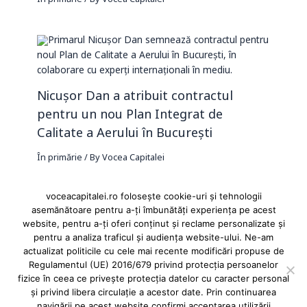
În primărie
/ By
Vocea Capitalei
Nicușor Dan a atribuit contractul
pentru un nou Plan Integrat de
Calitate a Aerului în București
În primărie
/ By
Vocea Capitalei
voceacapitalei.ro folosește cookie-uri și tehnologii
asemănătoare pentru a-ți îmbunătăți experiența pe acest
Reclame și advertoriale pe Vocea Capitalei
website, pentru a-ți oferi conținut și reclame personalizate și
pentru a analiza traficul și audiența website-ului. Ne-am
Powered by
INFINITUS ADVERTISING
actualizat politicile cu cele mai recente modificări propuse de
Regulamentul (UE) 2016/679 privind protecția persoanelor
fizice în ceea ce privește protecția datelor cu caracter personal
și privind libera circulație a acestor date. Prin continuarea
navigării pe acest website confirmi acceptarea utilizării