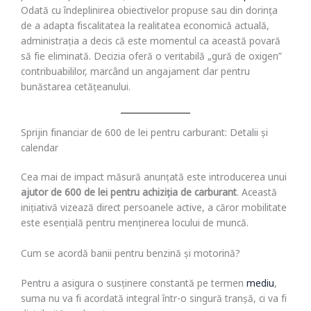
Odată cu îndeplinirea obiectivelor propuse sau din dorința
de a adapta fiscalitatea la realitatea economică actuală,
administrația a decis că este momentul ca această povară
să fie eliminată. Decizia oferă o veritabilă „gură de oxigen”
contribuabililor, marcând un angajament clar pentru
bunăstarea cetățeanului.
Sprijin financiar de 600 de lei pentru carburant: Detalii și
calendar
Cea mai de impact măsură anunțată este introducerea unui
ajutor de 600 de lei pentru achiziția de carburant
. Această
inițiativă vizează direct persoanele active, a căror mobilitate
este esențială pentru menținerea locului de muncă.
Cum se acordă banii pentru benzină și motorină?
Pentru a asigura o susținere constantă pe termen
mediu
,
suma nu va fi acordată integral într-o singură tranșă, ci va fi