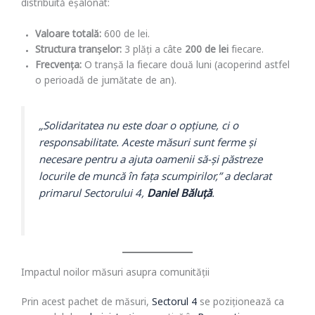
distribuită eșalonat:
Valoare totală:
600 de lei.
Structura tranșelor:
3 plăți a câte
200 de lei
fiecare.
Frecvența:
O tranșă la fiecare două luni (acoperind astfel
o perioadă de jumătate de an).
„Solidaritatea nu este doar o opțiune, ci o
responsabilitate. Aceste măsuri sunt ferme și
necesare pentru a ajuta oamenii să-și păstreze
locurile de muncă în fața scumpirilor,” a declarat
primarul Sectorului 4,
Daniel Băluță
.
Impactul noilor măsuri asupra comunității
Prin acest pachet de măsuri,
Sectorul 4
se poziționează ca