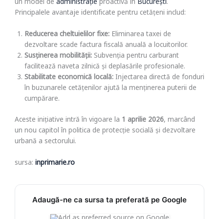
un model de
administrație
proactivă în
București
.
Principalele avantaje identificate pentru cetățeni includ:
Reducerea cheltuielilor fixe:
Eliminarea taxei de
dezvoltare scade factura fiscală anuală a locuitorilor.
Susținerea mobilității:
Subvenția pentru carburant
facilitează naveta zilnică și deplasările profesionale.
Stabilitate economică locală:
Injectarea directă de fonduri
în buzunarele cetățenilor ajută la menținerea puterii de
cumpărare.
Aceste inițiative intră în vigoare la
1 aprilie 2026
, marcând
un nou capitol în politica de protecție socială și dezvoltare
urbană a sectorului.
sursa:
inprimarie.ro
Adaugă-ne ca sursa ta preferată pe Google