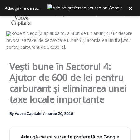
Skip
×
Adaugă-ne ca sursa ta preferată pe Google
to
Bucureștiul, așa cum îl trăiești!
content
Vești bune în Sectorul 4:
Ajutor de 600 de lei pentru
carburant și eliminarea unei
taxe locale importante
By
Vocea Capitalei
/
martie 26, 2026
Adaugă-ne ca sursa ta preferată pe Google