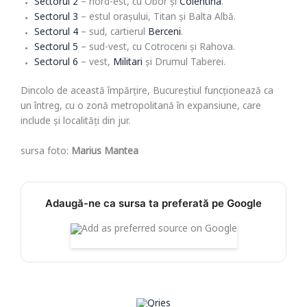
Sectorul 2
– nord-est, cu Obor și
Colentina
.
Sectorul 3
– estul orașului, Titan și Balta Albă.
Sectorul 4
– sud, cartierul
Berceni
.
Sectorul 5
– sud-vest, cu Cotroceni și Rahova.
Sectorul 6
– vest,
Militari
și Drumul Taberei.
Dincolo de această împărțire, Bucureștiul funcționează ca
un întreg, cu o zonă metropolitană în expansiune, care
include și localități din jur.
sursa foto:
Marius Mantea
Adaugă-ne ca sursa ta preferată pe Google