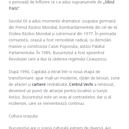
o perioadă de înflorire ce i-a adus supranumele de
„Micul
Paris”
.
Secolul XX a adus momente dramatice: ocupația germană
din Primul Război Mondial, bombardamentele din cel de-Al
Doilea Război Mondial și cutremurul din 1977. În perioada
comunistă, orașul a fost remodelat radical, cu demolări
masive și construcția Casei Poporului, astăzi Palatul
Parlamentului. În 1989, Bucureștiul a fost epicentrul
Revoluției care a dus la căderea regimului Ceaușescu.
După 1990, Capitala a intrat într-o nouă etapă de
transformare: apar mall-uri moderne, clădiri de birouri, zone
de afaceri și
cartiere
revitalizate.
Centrul Vechi
a renăscut,
devenind un punct de atracție pentru localnici și turiști.
Astăzi, Bucureștiul este un oraș al contrastelor, dar și al
rezilienței, care se reinventează continuu.
Cultura orașului