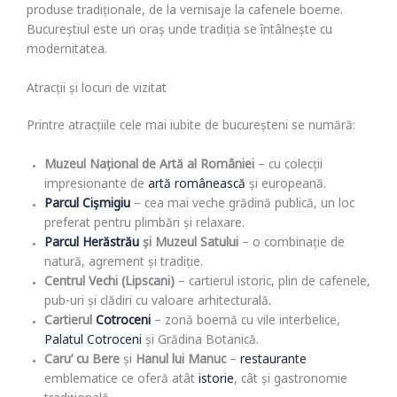
produse tradiționale, de la vernisaje la cafenele boeme.
Bucureștiul este un oraș unde tradiția se întâlnește cu
modernitatea.
Atracții și locuri de vizitat
Printre atracțiile cele mai iubite de bucureșteni se numără:
Muzeul Național de Artă al României
– cu colecții
impresionante de
artă românească
și europeană.
Parcul Cișmigiu
– cea mai veche grădină publică, un loc
preferat pentru plimbări și relaxare.
Parcul Herăstrău
și Muzeul Satului
– o combinație de
natură, agrement și tradiție.
Centrul Vechi (Lipscani)
– cartierul istoric, plin de cafenele,
pub-uri și clădiri cu valoare arhitecturală.
Cartierul
Cotroceni
– zonă boemă cu vile interbelice,
Palatul Cotroceni
și Grădina Botanică.
Caru’ cu Bere
și
Hanul lui Manuc
–
restaurante
emblematice ce oferă atât
istorie
, cât și gastronomie