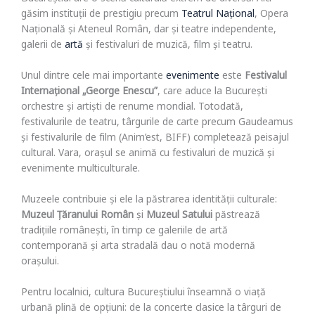
Bucureștiul are o scenă culturală extrem de diversă. Aici
găsim instituții de prestigiu precum
Teatrul Național
, Opera
Națională și Ateneul Român, dar și teatre independente,
galerii de
artă
și festivaluri de muzică, film și teatru.
Unul dintre cele mai importante
evenimente
este
Festivalul
Internațional „George Enescu”
, care aduce la București
orchestre și artiști de renume mondial. Totodată,
festivalurile de teatru, târgurile de carte precum Gaudeamus
și festivalurile de film (Anim’est, BIFF) completează peisajul
cultural. Vara, orașul se animă cu festivaluri de muzică și
evenimente multiculturale.
Muzeele contribuie și ele la păstrarea identității culturale:
Muzeul Țăranului Român
și
Muzeul Satului
păstrează
tradițiile românești, în timp ce galeriile de artă
contemporană și arta stradală dau o notă modernă
orașului.
Pentru localnici, cultura Bucureștiului înseamnă o viață
urbană plină de opțiuni: de la concerte clasice la târguri de