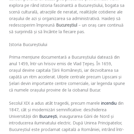
contemporană. În acest ghid prietenos și informativ vom
explora pe rând istoria fascinantă a Bucureștiului, bogata sa
scenă culturală, atracțiile de neratat, realitățile cotidiene ale
orașului de azi și organizarea sa administrativă. Haideți să
redescoperim împreună
Bucureștiul
– un oraș care continuă
să surprindă și să încânte la fiecare pas.
Istoria Bucureștiului
Prima mențiune documentară a Bucureștiului datează din
anul 1459, într-un hrisov emis de Vlad Țepeș. În 1659,
orașul devine capitala Țării Românești, iar dezvoltarea sa
capătă un ritm accelerat. Ulițele centrale precum Lipscani și
Șelari devin importante centre comerciale, iar legenda spune
că numele orașului provine de la ciobanul Bucur.
Secolul XIX a adus atât tragedii, precum marele
incendiu
din
1847, cât și modernizări semnificative: deschiderea
Universității din
București
, inaugurarea Gării de Nord și
introducerea iluminatului electric. După Unirea Principatelor,
Bucureștiul este proclamat capitală a României, intrând într-