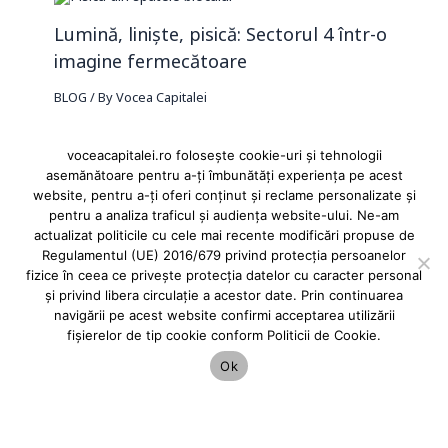
Lumină, liniște, pisică: Sectorul 4 într-o
imagine fermecătoare
BLOG
/ By
Vocea Capitalei
voceacapitalei.ro folosește cookie-uri și tehnologii
asemănătoare pentru a-ți îmbunătăți experiența pe acest
website, pentru a-ți oferi conținut și reclame personalizate și
pentru a analiza traficul și audiența website-ului. Ne-am
Reclame și advertoriale pe Vocea Capitalei
actualizat politicile cu cele mai recente modificări propuse de
Regulamentul (UE) 2016/679 privind protecția persoanelor
Powered by
INFINITUS ADVERTISING
fizice în ceea ce privește protecția datelor cu caracter personal
și privind libera circulație a acestor date. Prin continuarea
navigării pe acest website confirmi acceptarea utilizării
fișierelor de tip cookie conform Politicii de Cookie.
Ok