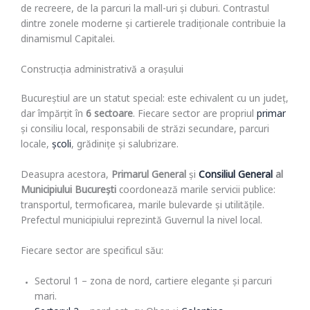
de recreere, de la parcuri la mall-uri și cluburi. Contrastul
dintre zonele moderne și cartierele tradiționale contribuie la
dinamismul Capitalei.
Construcția administrativă a orașului
Bucureștiul are un statut special: este echivalent cu un județ,
dar împărțit în
6 sectoare
. Fiecare sector are propriul
primar
și consiliu local, responsabili de străzi secundare, parcuri
locale,
școli
, grădinițe și salubrizare.
Deasupra acestora,
Primarul General
și
Consiliul General
al
Municipiului București
coordonează marile servicii publice:
transportul, termoficarea, marile bulevarde și utilitățile.
Prefectul municipiului reprezintă Guvernul la nivel local.
Fiecare sector are specificul său:
Sectorul 1 – zona de nord, cartiere elegante și parcuri
mari.