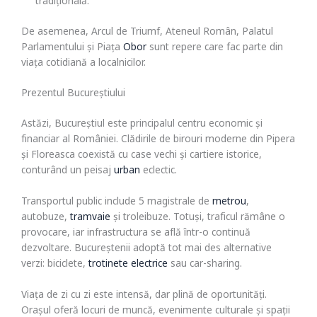
tradițională.
De asemenea, Arcul de Triumf, Ateneul Român, Palatul
Parlamentului și Piața
Obor
sunt repere care fac parte din
viața cotidiană a localnicilor.
Prezentul Bucureștiului
Astăzi, Bucureștiul este principalul centru economic și
financiar al României. Clădirile de birouri moderne din Pipera
și Floreasca coexistă cu case vechi și cartiere istorice,
conturând un peisaj
urban
eclectic.
Transportul public include 5 magistrale de
metrou
,
autobuze,
tramvaie
și troleibuze. Totuși, traficul rămâne o
provocare, iar infrastructura se află într-o continuă
dezvoltare. Bucureștenii adoptă tot mai des alternative
verzi: biciclete,
trotinete electrice
sau car-sharing.
Viața de zi cu zi este intensă, dar plină de oportunități.
Orașul oferă locuri de muncă, evenimente culturale și spații