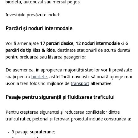
bicicleta, autobuzul sau mersul pe jos.
Investițiile prevăzute includ:
Parcări și noduri intermodale
Vor fi amenajate
17 parcări clasice
,
12 noduri intermodale
și
6
parcări de tip Kiss & Ride
, destinate staționării de scurtă durată
pentru preluarea sau lăsarea pasagerilor.
De asemenea, în apropierea majorității stațiilor vor fi prevăzute
spații pentru
biciclete
, astfel încât navetiștii să poată ajunge mai
ușor la tren folosind mijloace de
transport
alternative.
Pasaje pentru siguranță și fluidizarea traficului
Pentru creșterea siguranței și reducerea conflictelor dintre
traficul rutier, pietonal și feroviar, proiectul include construirea a:
9 pasaje supraterane;