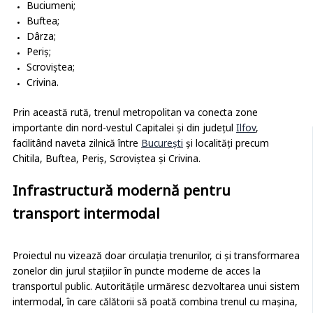
Buciumeni;
Buftea;
Dârza;
Periș;
Scroviștea;
Crivina.
Prin această rută, trenul metropolitan va conecta zone
importante din nord-vestul Capitalei și din județul
Ilfov
,
facilitând naveta zilnică între
București
și localități precum
Chitila, Buftea, Periș, Scroviștea și Crivina.
Infrastructură modernă pentru
transport intermodal
Proiectul nu vizează doar circulația trenurilor, ci și transformarea
zonelor din jurul stațiilor în puncte moderne de acces la
transportul public. Autoritățile urmăresc dezvoltarea unui sistem
intermodal, în care călătorii să poată combina trenul cu mașina,