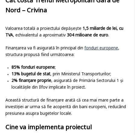
Cât costă Trenul Metropolitan Gara de
Nord – Crivina
Valoarea totală a proiectului depășește
1,5 miliarde de lei, cu
TVA
, echivalentul a aproximativ
304 milioane de euro
.
Finanțarea va fi asigurată în principal din
fonduri europene
,
structura propusă fiind următoarea:
85% fonduri europene
;
13% bugetul de stat
, prin Ministerul Transporturilor;
2% finanțare proprie
, asigurată de Primăria Sectorului 1 și
localitățile din Ilfov implicate în proiect.
Această structură de finanțare arată că cea mai mare parte a
investiției ar urma să fie acoperită din bani europeni, reducând
presiunea asupra bugetelor locale.
Cine va implementa proiectul