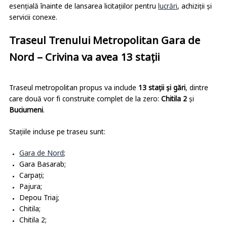
esențială înainte de lansarea licitațiilor pentru
lucrări
, achiziții și
servicii conexe.
Traseul Trenului Metropolitan Gara de
Nord – Crivina va avea 13 stații
Traseul metropolitan propus va include
13 stații și gări
, dintre
care două vor fi construite complet de la zero:
Chitila 2
și
Buciumeni
.
Stațiile incluse pe traseu sunt:
Gara de Nord
;
Gara Basarab;
Carpați;
Pajura;
Depou Triaj;
Chitila;
Chitila 2;