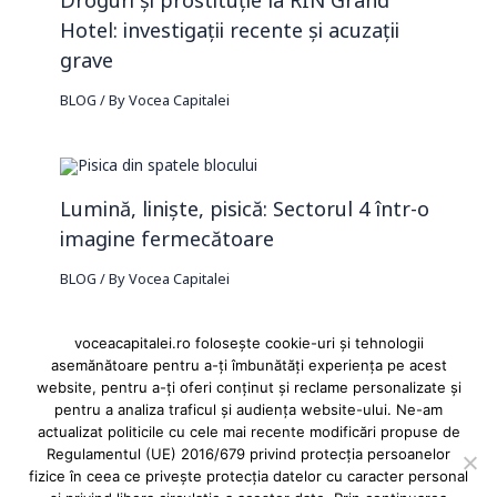
Droguri și prostituție la RIN Grand
Hotel: investigații recente și acuzații
grave
BLOG
/ By
Vocea Capitalei
Lumină, liniște, pisică: Sectorul 4 într-o
imagine fermecătoare
BLOG
/ By
Vocea Capitalei
voceacapitalei.ro folosește cookie-uri și tehnologii
asemănătoare pentru a-ți îmbunătăți experiența pe acest
website, pentru a-ți oferi conținut și reclame personalizate și
pentru a analiza traficul și audiența website-ului. Ne-am
Reclame și advertoriale pe Vocea Capitalei
actualizat politicile cu cele mai recente modificări propuse de
Regulamentul (UE) 2016/679 privind protecția persoanelor
Powered by
INFINITUS ADVERTISING
fizice în ceea ce privește protecția datelor cu caracter personal