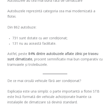
Autobuzele au cea mai bună rată de climatizare
Autobuzele reprezintă categoria cea mai modernizată a
flotei.
Din 862 autobuze:
731 sunt dotate cu aer condiționat;
131 nu au această facilitate.
Astfel, peste
84% dintre autobuzele aflate zilnic pe traseu
sunt climatizate
, procent semnificativ mai bun comparativ cu
tramvaiele și troleibuzele.
De ce mai circulă vehicule fără aer condiționat?
Explicația este una simplă: o parte importantă a flotei STB
este încă formată din vehicule achiziționate înainte ca
instalațiile de climatizare să devină standard.