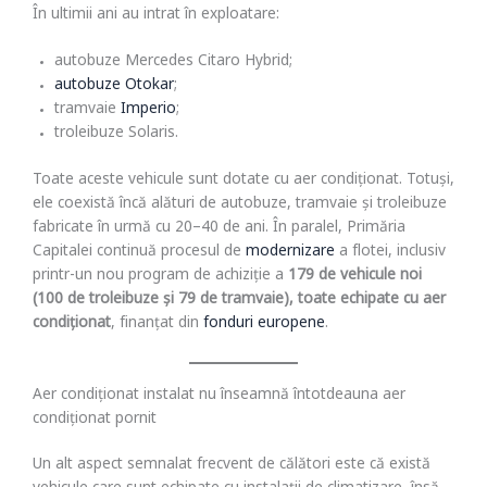
În ultimii ani au intrat în exploatare:
autobuze Mercedes Citaro Hybrid;
autobuze Otokar
;
tramvaie
Imperio
;
troleibuze Solaris.
Toate aceste vehicule sunt dotate cu aer condiționat. Totuși,
ele coexistă încă alături de autobuze, tramvaie și troleibuze
fabricate în urmă cu 20–40 de ani. În paralel, Primăria
Capitalei continuă procesul de
modernizare
a flotei, inclusiv
printr-un nou program de achiziție a
179 de vehicule noi
(100 de troleibuze și 79 de tramvaie), toate echipate cu aer
condiționat
, finanțat din
fonduri europene
.
Aer condiționat instalat nu înseamnă întotdeauna aer
condiționat pornit
Un alt aspect semnalat frecvent de călători este că există