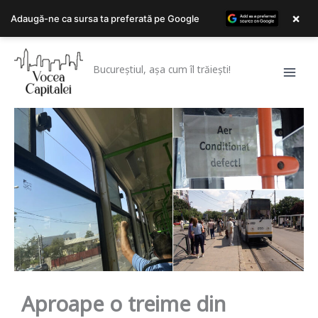
×
Adaugă-ne ca sursa ta preferată pe Google
Skip
to
Bucureștiul, așa cum îl trăiești!
content
Aproape o treime din