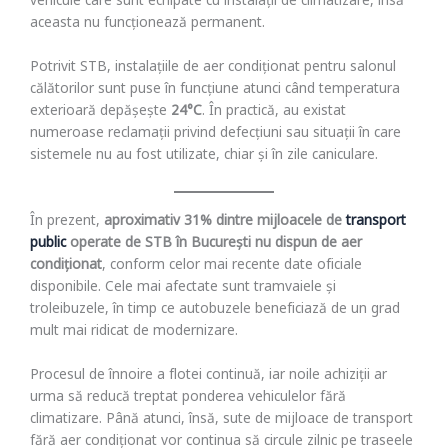
vehicule care sunt echipate cu instalații de climatizare, însă
aceasta nu funcționează permanent.
Potrivit STB, instalațiile de aer condiționat pentru salonul
călătorilor sunt puse în funcțiune atunci când temperatura
exterioară depășește
24°C
. În practică, au existat
numeroase reclamații privind defecțiuni sau situații în care
sistemele nu au fost utilizate, chiar și în zile caniculare.
În prezent,
aproximativ 31% dintre mijloacele de
transport
public
operate de STB în București nu dispun de aer
condiționat
, conform celor mai recente date oficiale
disponibile. Cele mai afectate sunt tramvaiele și
troleibuzele, în timp ce autobuzele beneficiază de un grad
mult mai ridicat de modernizare.
Procesul de înnoire a flotei continuă, iar noile achiziții ar
urma să reducă treptat ponderea vehiculelor fără
climatizare. Până atunci, însă, sute de mijloace de transport
fără aer condiționat vor continua să circule zilnic pe traseele