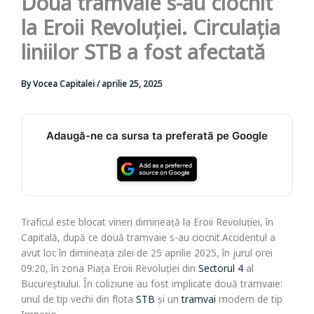
Două tramvaie s-au ciocnit
la Eroii Revoluției. Circulația
liniilor STB a fost afectată
By
Vocea Capitalei
/
aprilie 25, 2025
Adaugă-ne ca sursa ta preferată pe Google
Traficul este blocat vineri dimineață la Eroii Revoluției, în
Capitală, după ce două tramvaie s-au ciocnit.Accidentul a
avut loc în dimineața zilei de 25 aprilie 2025, în jurul orei
09:20, în zona Piața Eroii Revoluției din
Sectorul 4
al
Bucureștiului. În coliziune au fost implicate două tramvaie:
unul de tip vechi din flota
STB
și un
tramvai
modern de tip