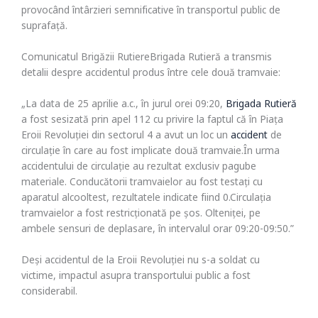
provocând întârzieri semnificative în transportul public de
suprafață.
Comunicatul Brigăzii RutiereBrigada Rutieră a transmis
detalii despre accidentul produs între cele două tramvaie:
„La data de 25 aprilie a.c., în jurul orei 09:20,
Brigada Rutieră
a fost sesizată prin apel 112 cu privire la faptul că în Piața
Eroii Revoluției din sectorul 4 a avut un loc un
accident
de
circulație în care au fost implicate două tramvaie.În urma
accidentului de circulație au rezultat exclusiv pagube
materiale. Conducătorii tramvaielor au fost testați cu
aparatul alcooltest, rezultatele indicate fiind 0.Circulația
tramvaielor a fost restricționată pe șos. Olteniței, pe
ambele sensuri de deplasare, în intervalul orar 09:20-09:50.”
Deși accidentul de la Eroii Revoluției nu s-a soldat cu
victime, impactul asupra transportului public a fost
considerabil.