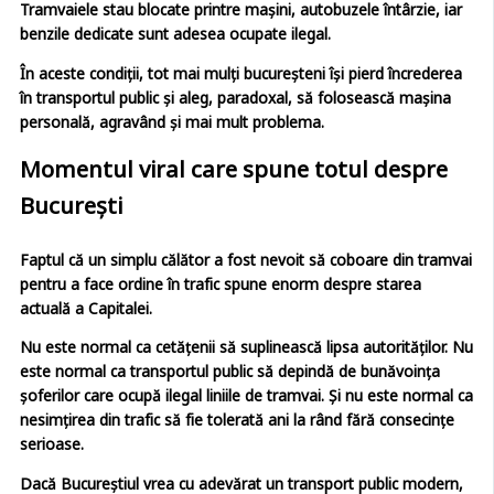
Tramvaiele stau blocate printre mașini, autobuzele întârzie, iar
benzile dedicate sunt adesea ocupate ilegal.
În aceste condiții, tot mai mulți bucureșteni își pierd încrederea
în transportul public și aleg, paradoxal, să folosească mașina
personală, agravând și mai mult problema.
Momentul viral care spune totul despre
București
Faptul că un simplu călător a fost nevoit să coboare din tramvai
pentru a face ordine în trafic spune enorm despre starea
actuală a Capitalei.
Nu este normal ca cetățenii să suplinească lipsa autorităților. Nu
este normal ca transportul public să depindă de bunăvoința
șoferilor care ocupă ilegal liniile de tramvai. Și nu este normal ca
nesimțirea din trafic să fie tolerată ani la rând fără consecințe
serioase.
Dacă Bucureștiul vrea cu adevărat un transport public modern,