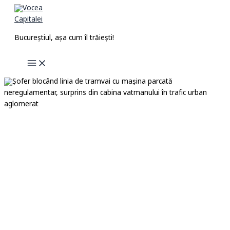
Skip
to
content
Bucureștiul, așa cum îl trăiești!