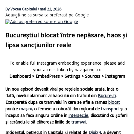
By
Vocea Capitalei
/
mai 22, 2026
Adaugă-ne ca sursa ta preferată pe Google
Bucureștiul blocat între nepăsare, haos și
lipsa sancțiunilor reale
To enable full Instagram embedding experience, please add
your access token by navigating to:
Dashboard > EmbedPress > Settings > Sources > Instagram
Un nou episod devenit viral pe rețelele sociale arată, încă o
dată, nivelul alarmant al haosului din traficul din
București
.
Exasperată după ce tramvaiul în care se afla a rămas
blocat
printre
mașini
, o femeie a coborât din mijlocul de
transport
și a
început să facă singură ordine în
intersecție
, discutând cu șoferii
și cerându-le să elibereze liniile de
tramvai
.
Incidentul, petrecut în Capitală și relatat de
Digi24
, a devenit