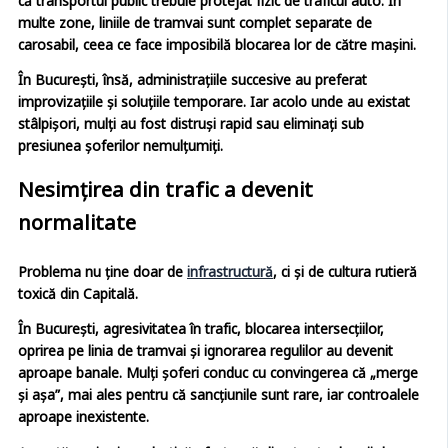
că transportul public trebuie protejat fizic de traficul auto. În
multe zone, liniile de tramvai sunt complet separate de
carosabil, ceea ce face imposibilă blocarea lor de către mașini.
În București, însă, administrațiile succesive au preferat
improvizațiile și soluțiile temporare. Iar acolo unde au existat
stâlpișori, mulți au fost distruși rapid sau eliminați sub
presiunea șoferilor nemulțumiți.
Nesimțirea din trafic a devenit
normalitate
Problema nu ține doar de
infrastructură
, ci și de cultura rutieră
toxică din Capitală.
În București, agresivitatea în trafic, blocarea intersecțiilor,
oprirea pe linia de tramvai și ignorarea regulilor au devenit
aproape banale. Mulți șoferi conduc cu convingerea că „merge
și așa”, mai ales pentru că sancțiunile sunt rare, iar controalele
aproape inexistente.