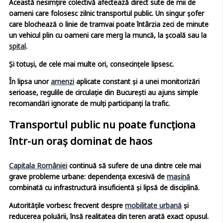
Această nesimțire colectivă afectează direct sute de mii de
oameni care folosesc zilnic transportul public. Un singur șofer
care blochează o linie de tramvai poate întârzia zeci de minute
un vehicul plin cu oameni care merg la muncă, la școală sau la
spital
.
Și totuși, de cele mai multe ori, consecințele lipsesc.
În lipsa unor
amenzi
aplicate constant și a unei monitorizări
serioase, regulile de circulație din București au ajuns simple
recomandări ignorate de mulți participanți la trafic.
Transportul public nu poate funcționa
într-un oraș dominat de haos
Capitala României
continuă să sufere de una dintre cele mai
grave probleme urbane: dependența excesivă de
mașină
combinată cu infrastructură insuficientă și lipsă de disciplină.
Autoritățile vorbesc frecvent despre
mobilitate urbană
și
reducerea poluării, însă realitatea din teren arată exact opusul.