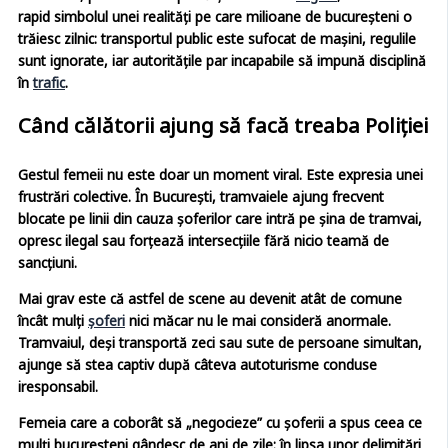
rapid simbolul unei realități pe care milioane de bucureșteni o
trăiesc zilnic: transportul public este sufocat de mașini, regulile
sunt ignorate, iar autoritățile par incapabile să impună disciplină
în
trafic
.
Când călătorii ajung să facă treaba Poliției
Gestul femeii nu este doar un moment viral. Este expresia unei
frustrări colective. În București, tramvaiele ajung frecvent
blocate pe linii din cauza șoferilor care intră pe șina de tramvai,
opresc ilegal sau forțează intersecțiile fără nicio teamă de
sancțiuni.
Mai grav este că astfel de scene au devenit atât de comune
încât mulți
șoferi
nici măcar nu le mai consideră anormale.
Tramvaiul, deși transportă zeci sau sute de persoane simultan,
ajunge să stea captiv după câteva autoturisme conduse
iresponsabil.
Femeia care a coborât să „negocieze” cu șoferii a spus ceea ce