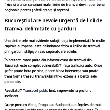
mulți bucureșteni gândesc de ani de zile: în lipsa unor delimitări
fizice și a unor sancțiuni reale, liniile de tramvai devin doar benzi
opționale pentru șoferii grăbiți și agresivi.
Bucureștiul are nevoie urgentă de linii de
tramvai delimitate cu garduri
Una dintre cele mai evidente soluții, deja implementată în multe
capitale europene, este delimitarea fizică a liniilor de tramvai
prin garduri, stâlpișori sau separatoare solide.
În prezent, mare parte din infrastructura de tramvai din
București este complet vulnerabilă în fața traficului auto. Orice
șofer poate intra pe șină, poate bloca intersecția sau poate
transforma traseul tramvaiului într-o extensie a benzii sale
personale.
Rezultatul?
Transport public
lent, imprevizibil și profund
ineficient.
Orașe precum Viena, Praga sau Budapesta au înțeles de mult