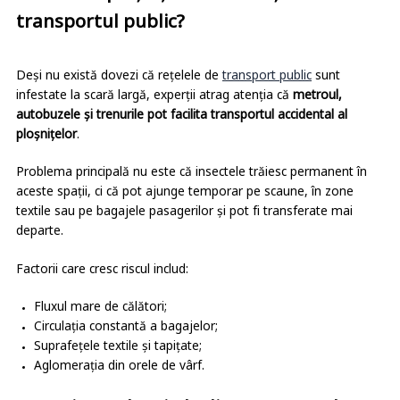
transportul public?
Deși nu există dovezi că rețelele de
transport public
sunt
infestate la scară largă, experții atrag atenția că
metroul,
autobuzele și trenurile pot facilita transportul accidental al
ploșnițelor
.
Problema principală nu este că insectele trăiesc permanent în
aceste spații, ci că pot ajunge temporar pe scaune, în zone
textile sau pe bagajele pasagerilor și pot fi transferate mai
departe.
Factorii care cresc riscul includ:
Fluxul mare de călători;
Circulația constantă a bagajelor;
Suprafețele textile și tapițate;
Aglomerația din orele de vârf.