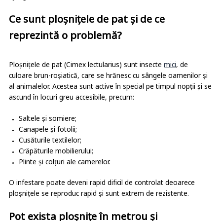
Ce sunt ploșnițele de pat și de ce
reprezintă o problemă?
Ploșnițele de pat (Cimex lectularius) sunt insecte
mici
, de
culoare brun-roșiatică, care se hrănesc cu sângele oamenilor și
al animalelor. Acestea sunt active în special pe timpul nopții și se
ascund în locuri greu accesibile, precum:
Saltele și somiere;
Canapele și fotolii;
Cusăturile textilelor;
Crăpăturile mobilierului;
Plinte și colțuri ale camerelor.
O infestare poate deveni rapid dificil de controlat deoarece
ploșnițele se reproduc rapid și sunt extrem de rezistente.
Pot exista ploșnițe în metrou și