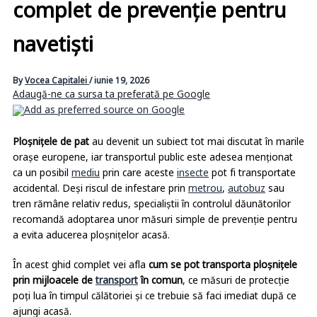
complet de prevenție pentru
navetiști
By
Vocea Capitalei
/
iunie 19, 2026
Adaugă-ne ca sursa ta preferată pe Google
Ploșnițele de pat
au devenit un subiect tot mai discutat în marile
orașe europene, iar transportul public este adesea menționat
ca un posibil
mediu
prin care aceste
insecte
pot fi transportate
accidental. Deși riscul de infestare prin
metrou
,
autobuz
sau
tren rămâne relativ redus, specialiștii în controlul dăunătorilor
recomandă adoptarea unor măsuri simple de prevenție pentru
a evita aducerea ploșnițelor acasă.
În acest ghid complet vei afla
cum se pot transporta ploșnițele
prin mijloacele de
transport
în comun
, ce măsuri de protecție
poți lua în timpul călătoriei și ce trebuie să faci imediat după ce
ajungi acasă.