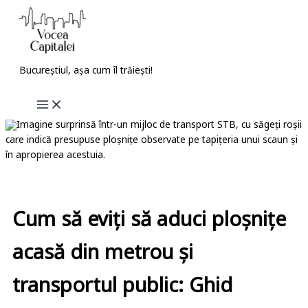
Skip
to
content
Bucureștiul, așa cum îl trăiești!
Cum să eviți să aduci ploșnițe
acasă din metrou și
transportul public: Ghid