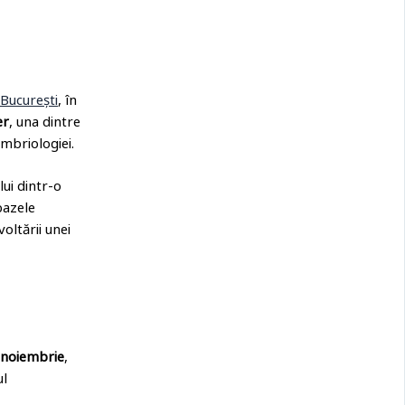
București
, în
er
, una dintre
embriologiei.
lui dintr-o
bazele
oltării unei
 noiembrie
,
ul