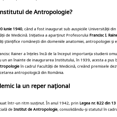
nstitutul de Antropologie?
0 iunie 1940
, când a fost inaugurat sub auspiciile Universității din
ții de Medicină. Inițiativa a aparținut Profesorului
Francisc I. Rain
i științifice românești din domeniile anatomiei, antropologiei și 
rancisc Rainer a înțeles încă de la început importanța studierii omu
u un an înainte de inaugurarea Institutului, în 1939, acesta a pus 
ntropologie
în cadrul Facultății de Medicină, creând premisele dezv
ercetarea antropologică din România.
demic la un reper național
nuat într-un ritm susținut. În anul 1942, prin
Legea nr. 822 din 13
icială de
Institut de Antropologie
, consolidându-și statutul în cadr