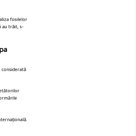
liza fosilelor
au trăit, s-
opa
, considerată
etătorilor
formările
nternațională.