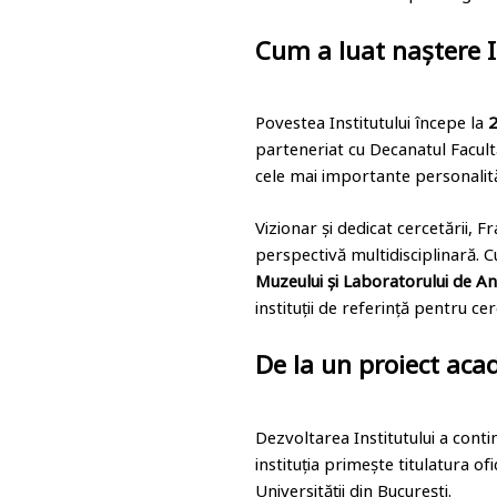
Cum a luat naștere I
Povestea Institutului începe la
2
parteneriat cu Decanatul Facultă
cele mai importante personalităț
Vizionar și dedicat cercetării, F
perspectivă multidisciplinară. C
Muzeului și Laboratorului de A
instituții de referință pentru c
De la un proiect aca
Dezvoltarea Institutului a conti
instituția primește titulatura of
Universității din București.