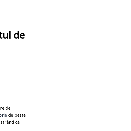
tul de
tre de
orie
de peste
onstrând că