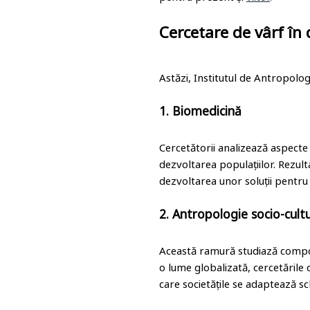
Cercetare de vârf în
Astăzi, Institutul de Antropologi
1. Biomedicină
Cercetătorii analizează aspecte 
dezvoltarea populațiilor. Rezult
dezvoltarea unor soluții pentr
2. Antropologie socio-cult
Această ramură studiază comport
o lume globalizată, cercetările d
care societățile se adaptează s