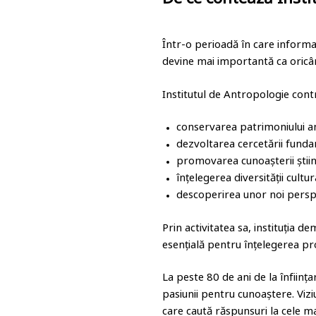
De ce contează Insti
Într-o perioadă în care informaț
devine mai importantă ca oricâ
Institutul de Antropologie contr
conservarea patrimoniului an
dezvoltarea cercetării fundam
promovarea cunoașterii științ
înțelegerea diversității cultur
descoperirea unor noi persp
Prin activitatea sa, instituția d
esențială pentru înțelegerea pro
La peste 80 de ani de la înființ
pasiunii pentru cunoaștere. Vizi
care caută răspunsuri la cele 