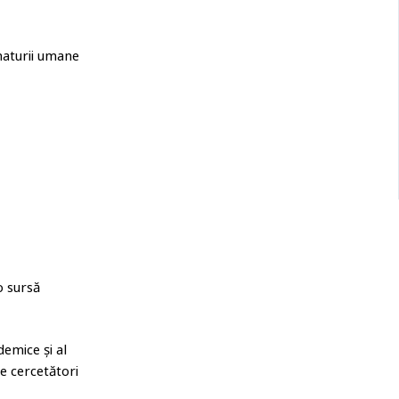
 naturii umane
o sursă
demice și al
de cercetători