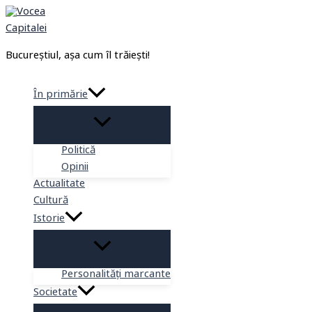
Skip
to
content
Bucureștiul, așa cum îl trăiești!
În primărie
Politică
Opinii
Actualitate
Cultură
Istorie
Personalități marcante
Societate