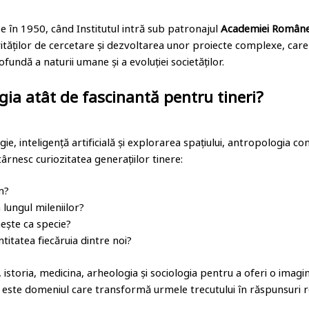
 în 1950, când Institutul intră sub patronajul
Academiei Român
ităților de cercetare și dezvoltarea unor proiecte complexe, care
fundă a naturii umane și a evoluției societăților.
gia atât de fascinantă pentru tineri?
e, inteligență artificială și explorarea spațiului, antropologia co
rnesc curiozitatea generațiilor tinere:
m?
lungul mileniilor?
nește ca specie?
titatea fiecăruia dintre noi?
istoria, medicina, arheologia și sociologia pentru a oferi o imag
, este domeniul care transformă urmele trecutului în răspunsuri 