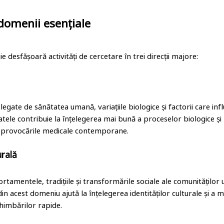
 domenii esențiale
e desfășoară activități de cercetare în trei direcții majore:
legate de sănătatea umană, variațiile biologice și factorii care in
atele contribuie la înțelegerea mai bună a proceselor biologice și 
u provocările medicale contemporane.
urală
amentele, tradițiile și transformările sociale ale comunităților 
in acest domeniu ajută la înțelegerea identităților culturale și a m
chimbărilor rapide.