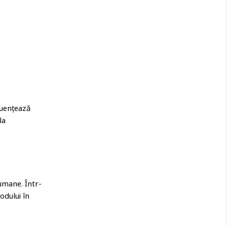
fluențează
la
umane. Într-
odului în