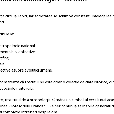
tutul de Antropologie în prezent?
ia circulă rapid, iar societatea se schimbă constant, înțelegerea
nd.
ibuie la:
tropologic național;
entale și aplicative;
ifice;
ale;
ective asupra evoluției umane.
emonstrează că trecutul nu este doar o colecție de date istorice, ci 
vocărilor viitorului.
are, Institutul de Antropologie rămâne un simbol al excelenței aca
unea Profesorului Francisc I. Rainer continuă să inspire generații 
mai complexe întrebări despre om.