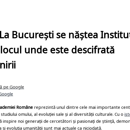
 La București se năștea Institu
locul unde este descifrată
irii
tă pe Google
Academiei Române
reprezintă unul dintre cele mai importante cen
tudiului omului, al evoluției sale și al diversității culturale. Cu o
ist
să inspire noi generații de cercetători și pasionați de știință, dem
 și evoluția umanității sunt mai actuale ca niciodată.