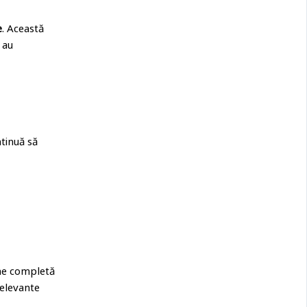
e
. Această
 au
ntinuă să
ine completă
relevante