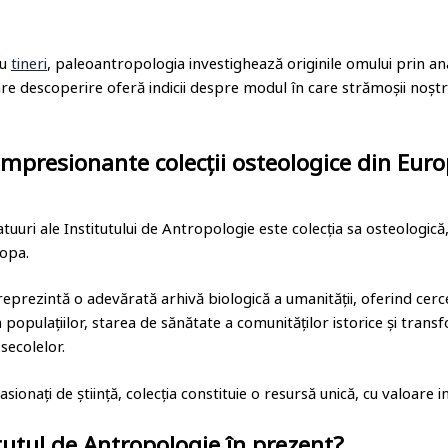
ru
tineri
, paleoantropologia investighează originile omului prin ana
care descoperire oferă indicii despre modul în care strămoșii noștri 
impresionante colecții osteologice din Eur
tuuri ale Institutului de Antropologie este colecția sa osteologică
ropa.
reprezintă o adevărată arhivă biologică a umanității, oferind cerc
a populațiilor, starea de sănătate a comunităților istorice și trans
secolelor.
asionați de știință, colecția constituie o resursă unică, cu valoare i