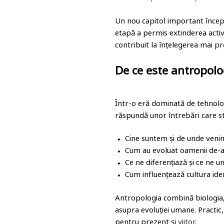
Un nou capitol important începe
etapă a permis extinderea activ
contribuit la înțelegerea mai pro
De ce este antropolo
Într-o eră dominată de tehnologi
răspundă unor întrebări care stâ
Cine suntem și de unde veni
Cum au evoluat oamenii de-a 
Ce ne diferențiază și ce ne u
Cum influențează cultura iden
Antropologia combină biologia, 
asupra evoluției umane. Practic
pentru prezent și
viitor
.