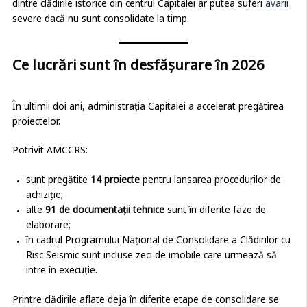
dintre clădirile istorice din centrul Capitalei ar putea suferi
avarii
severe dacă nu sunt consolidate la timp.
Ce lucrări sunt în desfășurare în 2026
În ultimii doi ani, administrația Capitalei a accelerat pregătirea
proiectelor.
Potrivit AMCCRS:
sunt pregătite
14 proiecte
pentru lansarea procedurilor de
achiziție;
alte
91 de documentații tehnice
sunt în diferite faze de
elaborare;
în cadrul Programului Național de Consolidare a Clădirilor cu
Risc Seismic sunt incluse zeci de imobile care urmează să
intre în execuție.
Printre clădirile aflate deja în diferite etape de consolidare se