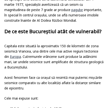
La aproape cinci decenii de la cutremurul devastator din 4
martie 1977, specialiștii avertizează că un seism cu
magnitudinea de peste 7 grade ar produce
pagube
importante,
în special în centrul orașului, unde se află numeroase imobile
construite înainte de Al Doilea Război Mondial.
De ce este Bucureștiul atât de vulnerabil?
Capitala este situată la aproximativ 150 de kilometri de zona
seismică Vrancea, una dintre cele mai active regiuni tectonice
din
Europa
. Cutremurele vrâncene sunt produse la adâncimi
mari, iar undele seismice sunt amplificate de structura geologică
a Bucureștiului.
Acest fenomen face ca orașul să resimtă mai puternic mișcările
seismice comparativ cu alte localități aflate la distanțe similare
de epicentru.
Cele mai expuse sunt: