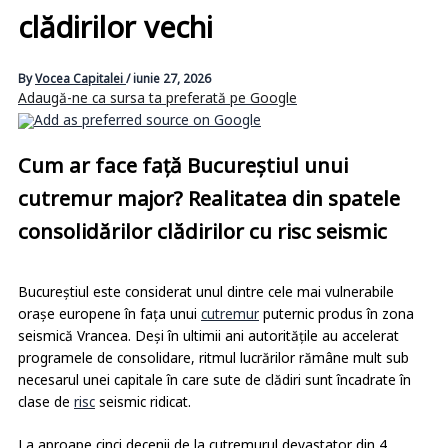
clădirilor vechi
By
Vocea Capitalei
/
iunie 27, 2026
Adaugă-ne ca sursa ta preferată pe Google
Cum ar face față Bucureștiul unui
cutremur major? Realitatea din spatele
consolidărilor clădirilor cu risc seismic
Bucureștiul este considerat unul dintre cele mai vulnerabile
orașe europene în fața unui
cutremur
puternic produs în zona
seismică Vrancea. Deși în ultimii ani autoritățile au accelerat
programele de consolidare, ritmul lucrărilor rămâne mult sub
necesarul unei capitale în care sute de clădiri sunt încadrate în
clase de
risc
seismic ridicat.