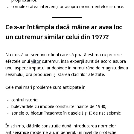
proprietarilor;
complexitatea intervențiilor asupra monumentelor istorice.
Ce s-ar întâmpla dacă mâine ar avea loc
un cutremur similar celui din 1977?
Nu există un scenariu oficial care să poată estima cu precizie
efectele unui
viitor
cutremur, însă experții sunt de acord asupra
unui aspect: impactul ar depinde în primul rând de magnitudinea
seismului, ora producerii și starea clădirilor afectate.
Cele mai mari probleme sunt anticipate în:
centrul istoric;
bulevardele cu imobile construite înainte de 1940;
zonele cu blocuri încadrate în clasele I și II de risc seismic.
În schimb, clădirile construite după introducerea normelor
antiseismice moderne au, în general, un nivel de protecție