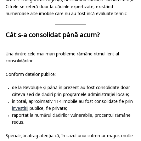
diverse categorii de urgență, necesitând evaluări sau intervenții.
Cifrele se referă doar la clădirile expertizate, existând
numeroase alte imobile care nu au fost încă evaluate tehnic.
Cât s-a consolidat până acum?
Una dintre cele mai mari probleme rămâne ritmul lent al
consolidărilor.
Conform datelor publice:
de la Revoluție și până în prezent au fost consolidate doar
câteva zeci de clădiri prin programele administrației locale;
în total, aproximativ 114 imobile au fost consolidate fie prin
investiții
publice, fie private;
raportat la numărul clădirilor vulnerabile, procentul rămâne
redus.
Specialiștii atrag atenția că, în cazul unui cutremur major, multe