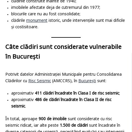
clădirile construite înainte de 1940;
imobilele afectate deja de cutremurul din 1977;
blocurile care nu au fost consolidate;
clădirile
monument
istoric, unde intervențiile sunt mai dificile
și costisitoare.
Câte clădiri sunt considerate vulnerabile
în București
Potrivit datelor Administrației Municipale pentru Consolidarea
Clădirilor cu
Risc Seismic
(AMCCRS), în
București
sunt:
aproximativ
411 clădiri încadrate în Clasa I de risc seismic
;
aproximativ
486 de clădiri încadrate în Clasa II de risc
seismic
.
În total, aproape
900 de imobile
sunt considerate cu risc
seismic ridicat, iar alte peste
1.500 de clădiri
sunt încadrate în