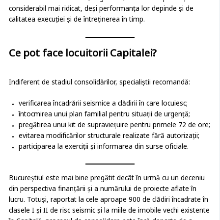
considerabil mai ridicat, deși performanța lor depinde și de
calitatea execuției și de întreținerea în timp.
Ce pot face locuitorii Capitalei?
Indiferent de stadiul consolidărilor, specialiștii recomandă:
verificarea încadrării seismice a clădirii în care locuiesc;
întocmirea unui plan familial pentru situații de urgență;
pregătirea unui kit de supraviețuire pentru primele 72 de ore;
evitarea modificărilor structurale realizate fără autorizații;
participarea la exerciții și informarea din surse oficiale.
Bucureștiul este mai bine pregătit decât în urmă cu un deceniu
din perspectiva finanțării și a numărului de proiecte aflate în
lucru. Totuși, raportat la cele aproape 900 de clădiri încadrate în
clasele I și II de risc seismic și la miile de imobile vechi existente