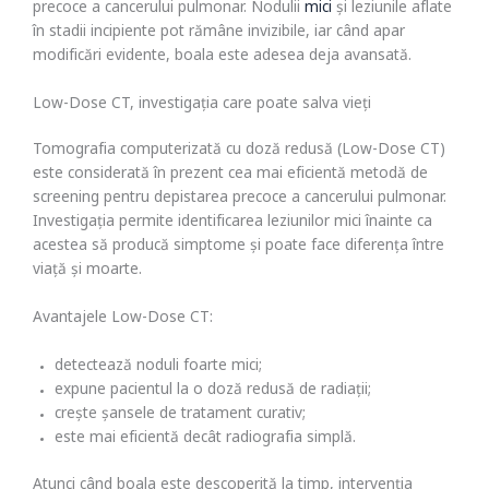
precoce a cancerului pulmonar. Nodulii
mici
și leziunile aflate
în stadii incipiente pot rămâne invizibile, iar când apar
modificări evidente, boala este adesea deja avansată.
Low-Dose CT, investigația care poate salva vieți
Tomografia computerizată cu doză redusă (Low-Dose CT)
este considerată în prezent cea mai eficientă metodă de
screening pentru depistarea precoce a cancerului pulmonar.
Investigația permite identificarea leziunilor mici înainte ca
acestea să producă simptome și poate face diferența între
viață și moarte.
Avantajele Low-Dose CT:
detectează noduli foarte mici;
expune pacientul la o doză redusă de radiații;
crește șansele de tratament curativ;
este mai eficientă decât radiografia simplă.
Atunci când boala este descoperită la timp, intervenția