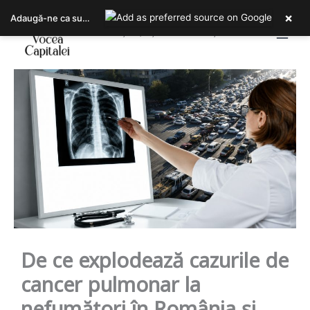
Skip
×
Adaugă-ne ca sursa ta preferată pe Google
to
Bucureștiul, așa cum îl trăiești!
content
De ce explodează cazurile de
cancer pulmonar la