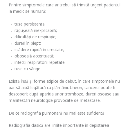
Printre simptomele care ar trebui să trimită urgent pacientul
la medic se numără:
tuse persistentă;
răgușeală inexplicabilă;
dificultăți de respirație;
dureri în piept;
scădere rapidă în greutate;
oboseală accentuată;
infecții respiratorii repetate;
tuse cu sânge.
Există însă și forme atipice de debut, în care simptomele nu
par să aibă legătură cu plămânii. Uneori, cancerul poate fi
descoperit după apariția unor tromboze, dureri osoase sau
manifestări neurologice provocate de metastaze.
De ce radiografia pulmonară nu mai este suficientă
Radiografia clasică are limite importante în depistarea