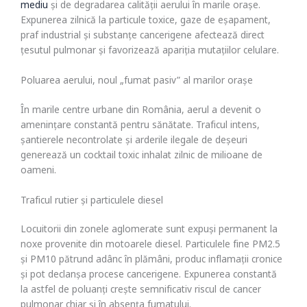
mediu
și de degradarea calității aerului în marile orașe.
Expunerea zilnică la particule toxice, gaze de eșapament,
praf industrial și substanțe cancerigene afectează direct
țesutul pulmonar și favorizează apariția mutațiilor celulare.
Poluarea aerului, noul „fumat pasiv” al marilor orașe
În marile centre urbane din România, aerul a devenit o
amenințare constantă pentru sănătate. Traficul intens,
șantierele necontrolate și arderile ilegale de deșeuri
generează un cocktail toxic inhalat zilnic de milioane de
oameni.
Traficul rutier și particulele diesel
Locuitorii din zonele aglomerate sunt expuși permanent la
noxe provenite din motoarele diesel. Particulele fine PM2.5
și PM10 pătrund adânc în plămâni, produc inflamații cronice
și pot declanșa procese cancerigene. Expunerea constantă
la astfel de poluanți crește semnificativ riscul de cancer