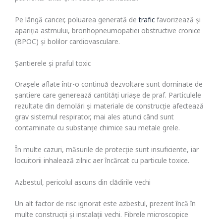
pulmonar chiar și în absența fumatului.
Pe lângă cancer, poluarea generată de
trafic
favorizează și
apariția astmului, bronhopneumopatiei obstructive cronice
(BPOC) și bolilor cardiovasculare.
Șantierele și praful toxic
Orașele aflate într-o continuă dezvoltare sunt dominate de
șantiere care generează cantități uriașe de praf. Particulele
rezultate din demolări și materiale de construcție afectează
grav sistemul respirator, mai ales atunci când sunt
contaminate cu substanțe chimice sau metale grele.
În multe cazuri, măsurile de protecție sunt insuficiente, iar
locuitorii inhalează zilnic aer încărcat cu particule toxice.
Azbestul, pericolul ascuns din clădirile vechi
Un alt factor de risc ignorat este azbestul, prezent încă în
multe construcții și instalații vechi. Fibrele microscopice