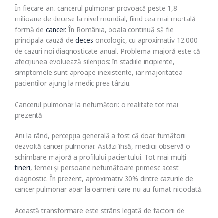
În fiecare an, cancerul pulmonar provoacă peste 1,8
milioane de decese la nivel mondial, fiind cea mai mortală
formă de
cancer
. În România, boala continuă să fie
principala cauză de
deces
oncologic, cu aproximativ 12.000
de cazuri noi diagnosticate anual. Problema majoră este că
afecțiunea evoluează silențios: în stadiile incipiente,
simptomele sunt aproape inexistente, iar majoritatea
pacienților ajung la medic prea târziu.
Cancerul pulmonar la nefumători: o realitate tot mai
prezentă
Ani la rând, percepția generală a fost că doar fumătorii
dezvoltă cancer pulmonar. Astăzi însă, medicii observă o
schimbare majoră a profilului pacientului. Tot mai mulți
tineri
, femei și persoane nefumătoare primesc acest
diagnostic. În prezent, aproximativ 30% dintre cazurile de
cancer pulmonar apar la oameni care nu au fumat niciodată.
Această transformare este strâns legată de factorii de