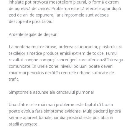
inhalate pot provoca mezoteliom pleural, o formă extrem
de agresivă de cancer. Problema este că efectele apar după
zeci de ani de expunere, iar simptomele sunt adesea
descoperite prea târziu.
Arderile ilegale de deșeuri
La periferia multor orașe, arderea cauciucurilor, plasticului și
textilelor sintetice produce emisii extrem de toxice. Fumul
rezultat conține compuși cancerigeni care afectează întreaga
comunitate. În unele zone, nivelul poluării poate deveni
chiar mai periculos decât în centrele urbane sufocate de
trafic.
Simptomele ascunse ale cancerului pulmonar
Una dintre cele mai mari probleme este faptul că boala
poate evolua fără simptome evidente. Mulți pacienți ignoră
semne aparent banale, iar diagnosticul este pus abia în
stadii avansate.