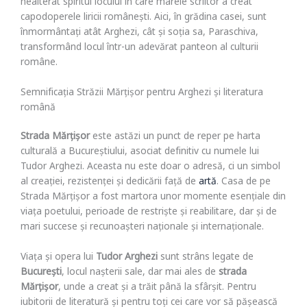
nealterat spiritul locului în care marele scriitor a creat
capodoperele liricii românești. Aici, în grădina casei, sunt
înmormântați atât Arghezi, cât și soția sa, Paraschiva,
transformând locul într-un adevărat panteon al culturii
române.
Semnificația Străzii Mărțișor pentru Arghezi și literatura
română
Strada Mărțișor
este astăzi un punct de reper pe harta
culturală a Bucureștiului, asociat definitiv cu numele lui
Tudor Arghezi. Aceasta nu este doar o adresă, ci un simbol
al creației, rezistenței și dedicării față de
artă
. Casa de pe
Strada Mărțișor a fost martora unor momente esențiale din
viața poetului, perioade de restriște și reabilitare, dar și de
mari succese și recunoașteri naționale și internaționale.
Viața și opera lui
Tudor Arghezi
sunt strâns legate de
București
, locul nașterii sale, dar mai ales de
strada
Mărțișor
, unde a creat și a trăit până la sfârșit. Pentru
iubitorii de literatură și pentru toți cei care vor să pășească