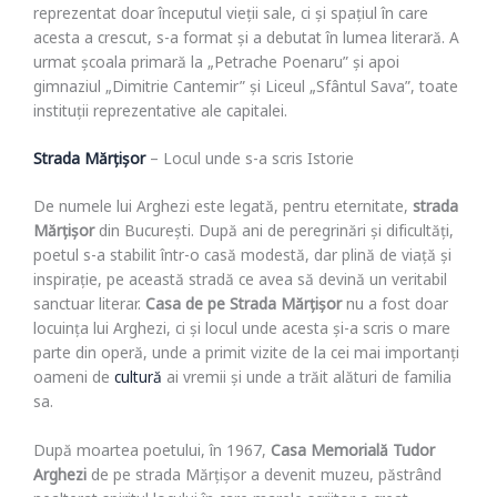
reprezentat doar începutul vieții sale, ci și spațiul în care
acesta a crescut, s-a format și a debutat în lumea literară. A
urmat școala primară la „Petrache Poenaru” și apoi
gimnaziul „Dimitrie Cantemir” și Liceul „Sfântul Sava”, toate
instituții reprezentative ale capitalei.
Strada Mărțișor
– Locul unde s-a scris Istorie
De numele lui Arghezi este legată, pentru eternitate,
strada
Mărțișor
din București. După ani de peregrinări și dificultăți,
poetul s-a stabilit într-o casă modestă, dar plină de viață și
inspirație, pe această stradă ce avea să devină un veritabil
sanctuar literar.
Casa de pe Strada Mărțișor
nu a fost doar
locuința lui Arghezi, ci și locul unde acesta și-a scris o mare
parte din operă, unde a primit vizite de la cei mai importanți
oameni de
cultură
ai vremii și unde a trăit alături de familia
sa.
După moartea poetului, în 1967,
Casa Memorială Tudor
Arghezi
de pe strada Mărțișor a devenit muzeu, păstrând