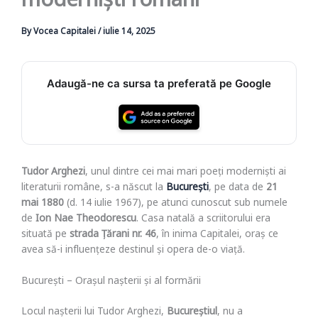
moderniști români
By
Vocea Capitalei
/
iulie 14, 2025
Adaugă-ne ca sursa ta preferată pe Google
Tudor Arghezi
, unul dintre cei mai mari poeți moderniști ai
literaturii române, s-a născut la
București
, pe data de
21
mai 1880
(d. 14 iulie 1967), pe atunci cunoscut sub numele
de
Ion Nae Theodorescu
. Casa natală a scriitorului era
situată pe
strada Țărani nr. 46
, în inima Capitalei, oraș ce
avea să-i influențeze destinul și opera de-o viață.
București – Orașul nașterii și al formării
Locul nașterii lui Tudor Arghezi,
Bucureștiul
, nu a