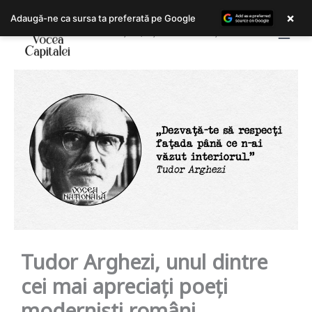
Skip
×
Adaugă-ne ca sursa ta preferată pe Google
to
Bucureștiul, așa cum îl trăiești!
content
Tudor Arghezi, unul dintre
cei mai apreciați poeți