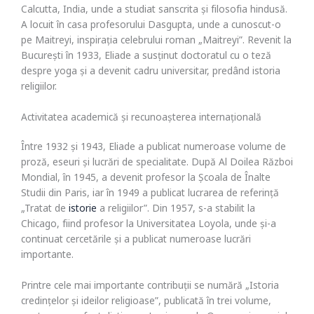
Calcutta, India, unde a studiat sanscrita și filosofia hindusă.
A locuit în casa profesorului Dasgupta, unde a cunoscut-o
pe Maitreyi, inspirația celebrului roman „Maitreyi”. Revenit la
București în 1933, Eliade a susținut doctoratul cu o teză
despre yoga și a devenit cadru universitar, predând istoria
religiilor.
Activitatea academică și recunoașterea internațională
Între 1932 și 1943, Eliade a publicat numeroase volume de
proză, eseuri și lucrări de specialitate. După Al Doilea Război
Mondial, în 1945, a devenit profesor la Școala de Înalte
Studii din Paris, iar în 1949 a publicat lucrarea de referință
„Tratat de
istorie
a religiilor”. Din 1957, s-a stabilit la
Chicago, fiind profesor la Universitatea Loyola, unde și-a
continuat cercetările și a publicat numeroase lucrări
importante.
Printre cele mai importante contribuții se numără „Istoria
credințelor și ideilor religioase”, publicată în trei volume,