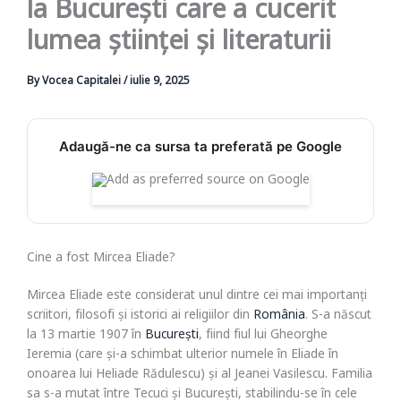
la București care a cucerit
lumea științei și literaturii
By
Vocea Capitalei
/
iulie 9, 2025
Adaugă-ne ca sursa ta preferată pe Google
Cine a fost Mircea Eliade?
Mircea Eliade este considerat unul dintre cei mai importanți
scriitori, filosofi și istorici ai religiilor din
România
. S-a născut
la 13 martie 1907 în
București
, fiind fiul lui Gheorghe
Ieremia (care și-a schimbat ulterior numele în Eliade în
onoarea lui Heliade Rădulescu) și al Jeanei Vasilescu. Familia
sa s-a mutat între Tecuci și București, stabilindu-se în cele