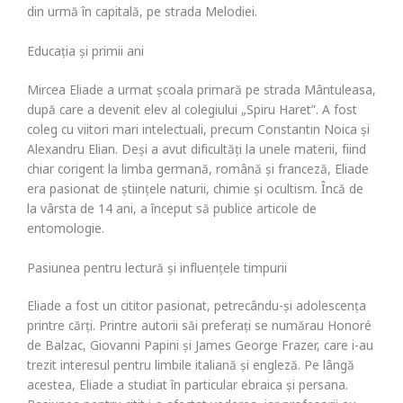
din urmă în capitală, pe strada Melodiei.
Educația și primii ani
Mircea Eliade a urmat școala primară pe strada Mântuleasa,
după care a devenit elev al colegiului „Spiru Haret”. A fost
coleg cu viitori mari intelectuali, precum Constantin Noica și
Alexandru Elian. Deși a avut dificultăți la unele materii, fiind
chiar corigent la limba germană, română și franceză, Eliade
era pasionat de științele naturii, chimie și ocultism. Încă de
la vârsta de 14 ani, a început să publice articole de
entomologie.
Pasiunea pentru lectură și influențele timpurii
Eliade a fost un cititor pasionat, petrecându-și adolescența
printre cărți. Printre autorii săi preferați se numărau Honoré
de Balzac, Giovanni Papini și James George Frazer, care i-au
trezit interesul pentru limbile italiană și engleză. Pe lângă
acestea, Eliade a studiat în particular ebraica și persana.