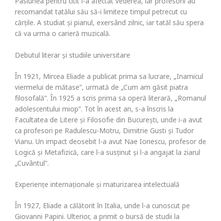
Pasiunea pentru citit i-a afectat vederea, iar profesorii au
recomandat tatălui său să-i limiteze timpul petrecut cu
cărțile. A studiat și pianul, exersând zilnic, iar tatăl său spera
că va urma o carieră muzicală.
Debutul literar și studiile universitare
În 1921, Mircea Eliade a publicat prima sa lucrare, „Inamicul
viermelui de mătase”, urmată de „Cum am găsit piatra
filosofală”. În 1925 a scris prima sa operă literară, „Romanul
adolescentului miop”. Tot în acest an, s-a înscris la
Facultatea de Litere și Filosofie din București, unde i-a avut
ca profesori pe Radulescu-Motru, Dimitrie Gusti și Tudor
Vianu. Un impact deosebit l-a avut Nae Ionescu, profesor de
Logică și Metafizică, care l-a susținut și l-a angajat la ziarul
„Cuvântul”.
Experiențe internaționale și maturizarea intelectuală
În 1927, Eliade a călătorit în Italia, unde l-a cunoscut pe
Giovanni Papini. Ulterior, a primit o bursă de studii la