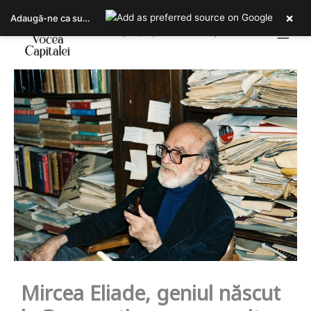
Skip
×
Adaugă-ne ca sursa ta preferată pe Google
to
Bucureștiul, așa cum îl trăiești!
content
Mircea Eliade, geniul născut