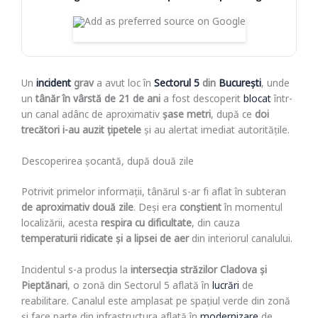
Un
incident
grav
a avut loc în
Sectorul 5
din
București
, unde
un
tânăr în vârstă de 21 de ani
a fost descoperit
blocat
într-
un canal adânc de aproximativ
șase metri
, după ce
doi
trecători i-au auzit țipetele
și au alertat imediat autoritățile.
Descoperirea șocantă, după două zile
Potrivit primelor informații, tânărul s-ar fi aflat în subteran
de aproximativ două zile
. Deși era
conștient
în momentul
localizării, acesta
respira cu dificultate
, din cauza
temperaturii ridicate și a lipsei de aer
din interiorul canalului.
Incidentul s-a produs la
intersecția străzilor Cladova și
Pieptănari
, o zonă din Sectorul 5 aflată în
lucrări
de
reabilitare. Canalul este amplasat pe spațiul verde din zonă