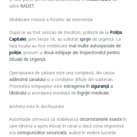
și face parte din infrastructura aflată în
modernizare
de
către
RADET
.
Mobilizare masivă a forțelor de intervenție
După ce au fost sesizați de trecători, polițiștii de la
Poliția
Capitalei
, prin Secția 18, au solicitat
sprijin
de urgență. La
fața locului au fost mobilizate
mai multe autospeciale de
poliție
, precum și
două echipaje ale Inspectoratul pentru
Situații de Urgență
.
Operațiunea de salvare este una complexă, din cauza
adâncimii canalului
și a condițiilor dificile din subteran.
Prioritatea echipajelor este
extragerea în
siguranță
a
tânărului
și acordarea imediată de
îngrijiri medicale
.
Ancheta este în desfășurare
Autoritățile urmează să stabilească
circumstanțele exacte
în
care tânărul a ajuns blocat în canal și dacă zona respectivă
era
corespunzător securizată
, având în vedere lucrările