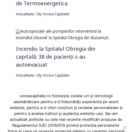
de Termoenergetica
Actualitate
/ By
Vocea Capitalei
Incendiu la Spitalul Obregia din
capitală: 38 de pacienți s-au
autoevacuat
Actualitate
/ By
Vocea Capitalei
voceacapitalei.ro folosește cookie-uri și tehnologii
asemănătoare pentru a-ți îmbunătăți experiența pe acest
Reclame și advertoriale pe Vocea Capitalei
website, pentru a-ți oferi conținut și reclame personalizate și
Powered by
INFINITUS ADVERTISING
pentru a analiza traficul și audiența website-ului. Ne-am
actualizat politicile cu cele mai recente modificări propuse de
Regulamentul (UE) 2016/679 privind protecția persoanelor
fizice în ceea ce privește protecția datelor cu caracter personal