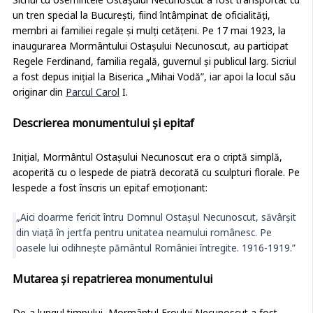
Sicriul cu osemintele Ostașului Necunoscut a fost transportat cu
un tren special la București, fiind întâmpinat de oficialități,
membri ai familiei regale și mulți cetățeni. Pe 17 mai 1923, la
inaugurarea Mormântului Ostașului Necunoscut, au participat
Regele Ferdinand, familia regală, guvernul și publicul larg. Sicriul
a fost depus inițial la Biserica „Mihai Vodă”, iar apoi la locul său
originar din
Parcul Carol
I.
Descrierea monumentului și epitaf
Inițial, Mormântul Ostașului Necunoscut era o criptă simplă,
acoperită cu o lespede de piatră decorată cu sculpturi florale. Pe
lespede a fost înscris un epitaf emoționant:
„Aici doarme fericit întru Domnul Ostașul Necunoscut, săvârșit
din viață în jertfa pentru unitatea neamului românesc. Pe
oasele lui odihnește pământul României întregite. 1916-1919.”
Mutarea și repatrierea monumentului