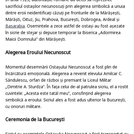
În anul 1923, autoritățile române au decis să reprezinte
sacrificiul ostașilor necunoscuți prin alegerea simbolică a unuia
dintre eroii neidentificați căzuți pe fronturile de la Mărășești,
Mărăști, Oituz, Jiu, Prahova, București, Dobrogea, Ardeal și
Basarabia
. Osemintele a zece astfel de ostași au fost așezate
în sicrie de stejar și depuse temporar la Biserica „Adormirea
Maicii Domnului” din Mărășești.
Alegerea Eroului Necunoscut
Momentul desemnării Ostașului Necunoscut a fost plin de
încărcătură emoțională. Alegerea a revenit elevului Amilcar C.
Săndulescu, orfan de război și premiant la Liceul Militar
„Dimitrie A. Sturdza”. În fața celui de-al patrulea sicriu, el a rostit
cuvintele: „Acesta este tatăl meu”, consfințind alegerea
simbolică a eroului. Sicriul ales a fost adus ulterior la București,
cu onoruri militare.
Ceremonia de la București