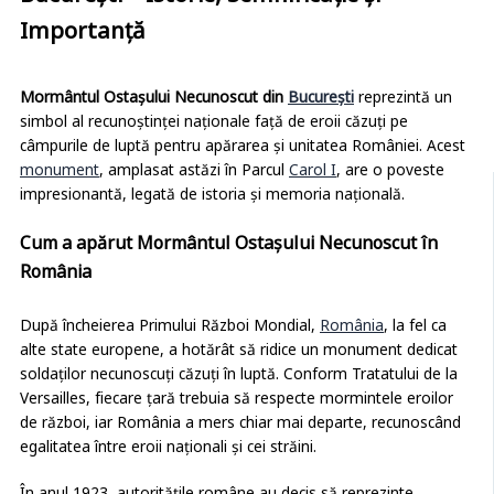
București – Istorie, Semnificație și
Importanță
Mormântul Ostașului Necunoscut din
București
reprezintă un
simbol al recunoștinței naționale față de eroii căzuți pe
câmpurile de luptă pentru apărarea și unitatea României. Acest
monument
, amplasat astăzi în Parcul
Carol I
, are o poveste
impresionantă, legată de istoria și memoria națională.
Cum a apărut Mormântul Ostașului Necunoscut în
România
După încheierea Primului Război Mondial,
România
, la fel ca
alte state europene, a hotărât să ridice un monument dedicat
soldaților necunoscuți căzuți în luptă. Conform Tratatului de la
Versailles, fiecare țară trebuia să respecte mormintele eroilor
de război, iar România a mers chiar mai departe, recunoscând
egalitatea între eroii naționali și cei străini.