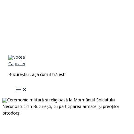
Skip
to
content
Bucureștiul, așa cum îl trăiești!