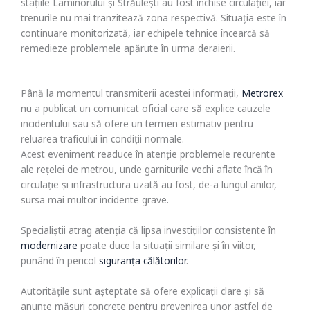
stațiile Laminorului și Străulești au fost închise circulației, iar
trenurile nu mai tranzitează zona respectivă. Situația este în
continuare monitorizată, iar echipele tehnice încearcă să
remedieze problemele apărute în urma deraierii.
Până la momentul transmiterii acestei informații,
Metrorex
nu a publicat un comunicat oficial care să explice cauzele
incidentului sau să ofere un termen estimativ pentru
reluarea traficului în condiții normale.
Acest eveniment readuce în atenție problemele recurente
ale rețelei de metrou, unde garniturile vechi aflate încă în
circulație și infrastructura uzată au fost, de-a lungul anilor,
sursa mai multor incidente grave.
Specialiștii atrag atenția că lipsa investițiilor consistente în
modernizare
poate duce la situații similare și în viitor,
punând în pericol
siguranța călătorilor
.
Autoritățile sunt așteptate să ofere explicații clare și să
anunțe măsuri concrete pentru prevenirea unor astfel de