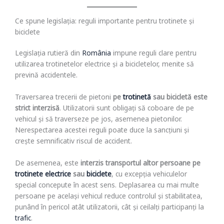
Ce spune legislația: reguli importante pentru trotinete și
biciclete
Legislația rutieră din
România
impune reguli clare pentru
utilizarea trotinetelor electrice și a bicicletelor, menite să
prevină accidentele.
Traversarea trecerii de pietoni
pe
trotinetă
sau bicicletă este
strict interzisă
. Utilizatorii sunt obligați să coboare de pe
vehicul și să traverseze pe jos, asemenea pietonilor.
Nerespectarea acestei reguli poate duce la sancțiuni și
crește semnificativ riscul de accident.
De asemenea, este
interzis transportul altor persoane pe
trotinete electrice
sau
biciclete
, cu excepția vehiculelor
special concepute în acest sens. Deplasarea cu mai multe
persoane pe același vehicul reduce controlul și stabilitatea,
punând în pericol atât utilizatorii, cât și ceilalți participanți la
trafic
.