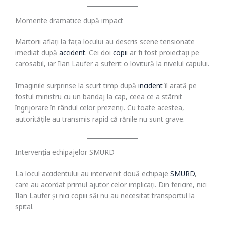
Momente dramatice după impact
Martorii aflați la fața locului au descris scene tensionate
imediat după
accident
. Cei doi
copii
ar fi fost proiectați pe
carosabil, iar Ilan Laufer a suferit o lovitură la nivelul capului.
Imaginile surprinse la scurt timp după
incident
îl arată pe
fostul ministru cu un bandaj la cap, ceea ce a stârnit
îngrijorare în rândul celor prezenți. Cu toate acestea,
autoritățile au transmis rapid că rănile nu sunt grave.
Intervenția echipajelor SMURD
La locul accidentului au intervenit două echipaje
SMURD
,
care au acordat primul ajutor celor implicați. Din fericire, nici
Ilan Laufer și nici copiii săi nu au necesitat transportul la
spital.