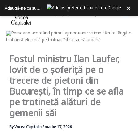
Skip
×
Adaugă-ne ca sursa ta preferată pe Google
to
Bucureștiul, așa cum îl trăiești!
content
Fostul ministru Ilan Laufer,
lovit de o șoferiță pe o
trecere de pietoni din
București, în timp ce se afla
pe trotinetă alături de
gemenii săi
By
Vocea Capitalei
/
martie 17, 2026