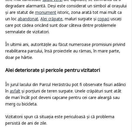
cele mai cunoscute
spații verzi
ale capitalei, se confruntă cu o
degradare alarmantă. Deși este considerat un simbol al orașului
și are statut de
monument
istoric, zona arată tot mai mult ca
un loc
abandonat
.
Alei crăpate
, maluri surpate și
copaci
uscați
care pot cădea oricând sunt doar câteva dintre problemele
semnalate de vizitatori.
În ultimii ani, autoritățile au făcut numeroase promisiuni privind
reabilitarea parcului, însă proiectele au rămas, în mare parte,
doar pe hârtie.
Alei deteriorate și pericole pentru vizitatori
În jurul lacului din Parcul Herăstrău pot fi observate fisuri adânci
în
asfalt
și porțiuni de teren surpate. Unele crăpături sunt atât
de mari încât pot deveni capcane pentru cei care aleargă sau
merg cu bicicleta.
Vizitatorii spun că situația este periculoasă și că problema
persistă de ani de zile.