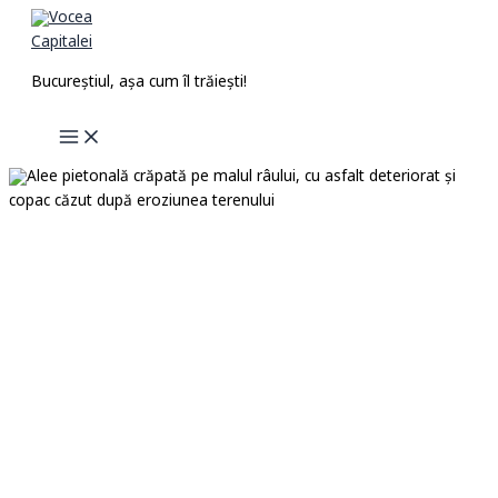
Skip
to
content
Bucureștiul, așa cum îl trăiești!