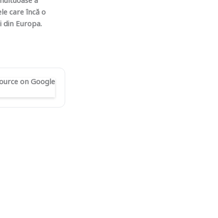
umultuoase a
ele care încă o
i din Europa.