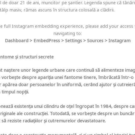
ul de doar 21 de ani, muncitor pe șantier. Legenda spune că tânărul
tâlp masiv, rămas ascuns în structura colosală a clădirii.
e full Instagram embedding experience, please add your access
navigating to:
Dashboard > EmbedPress > Settings > Sources > Instagram
ntome și structuri secrete
at naștere unor legende urbane care continuă să alimenteze imagi
 vorbește despre apariția unei fantome tinere, îmbrăcată într-o 
r apărea doar persoanelor în uniformă, cerând ajutor și cutreier
n timpul nopții.
nează existența unui cilindru de oțel îngropat în 1984, despre ca
riginale ale construcției. Totodată, se vorbește despre un buncăr
 să reziste radiațiilor și cutremurelor devastatoare.