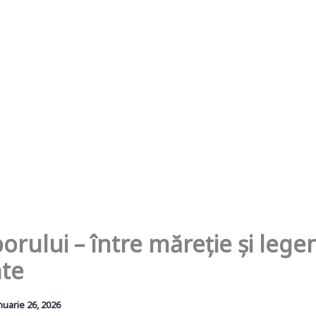
orului – între măreție și leg
ate
nuarie 26, 2026