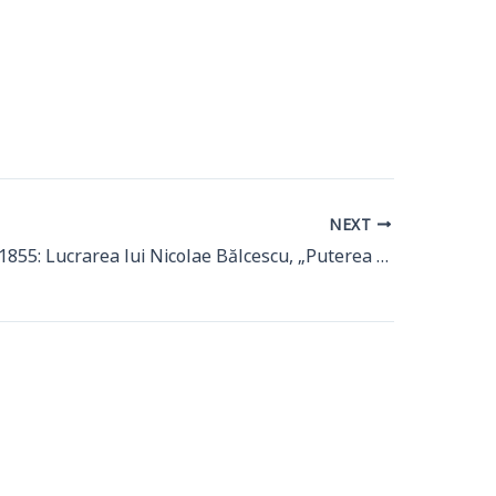
NEXT
27 ianuarie 1855: Lucrarea lui Nicolae Bălcescu, „Puterea armată”, solicitată ca manual pentru Școala ostășească