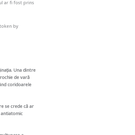
 ar fi fost prins
 token by
nația. Una dintre
rochie de vară
ând coridoarele
re se crede că ar
 antiatomic