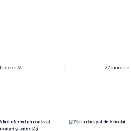
Fără săbii și umbrele: Cum arătau regulile de intrare în Muzeul Antipa în 1908