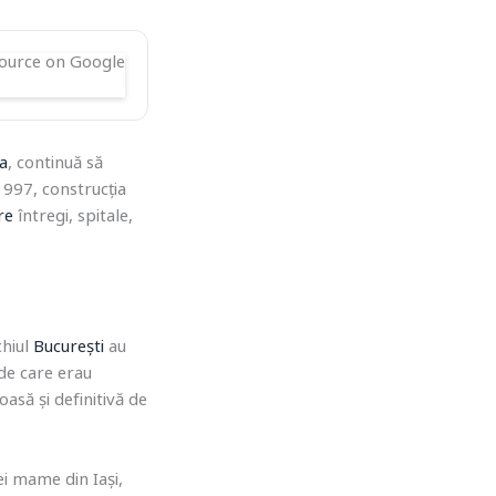
a
, continuă să
 1997, construcția
re
întregi, spitale,
chiul
București
au
 de care erau
asă și definitivă de
ei mame din Iași,