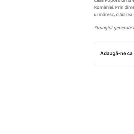
Casa Poporului nu e
României. Prin dimen
urmăresc, clădirea c
*Imagini generate cu
Adaugă-ne ca s