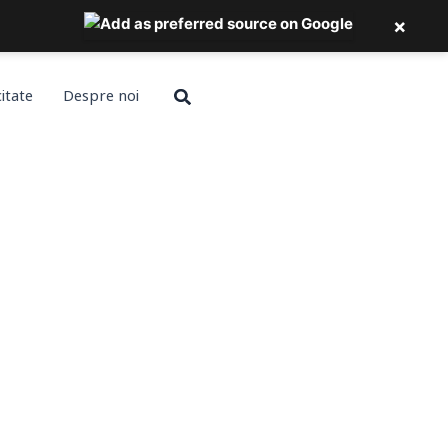
×
Search
citate
Despre noi