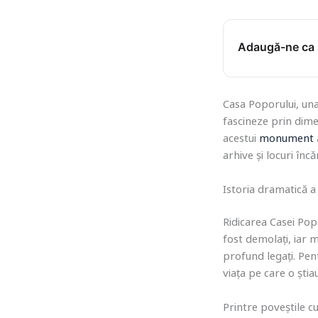
Adaugă-ne ca s
Casa Poporului, una
fascineze prin dimen
acestui
monument
arhive și locuri în
Istoria dramatică a 
Ridicarea Casei Popo
fost demolați, iar m
profund legați. Pen
viața pe care o știau
Printre poveștile c