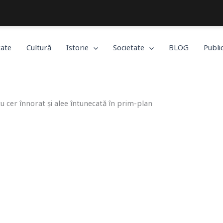
Bucureștiul, așa cum îl trăiești!
tate
Cultură
Istorie
Societate
BLOG
Publi