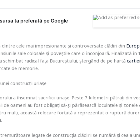
ursa ta preferată pe Google
 dintre cele mai impresionante și controversate clădiri din
Europ
siunile sale colosale și poveștile care o înconjoară. Finalizată în
a schimbat radical fața Bucureștiului, ștergând de pe hartă
cartie
cărcate de memorie.
unei construcții uriașe
rului a însemnat sacrificii uriașe. Peste 7 kilometri pătrați din ve
ii de oameni au fost obligați să-și părăsească locuințele și zonele
tru mulți, această relocare forțată a reprezentat o ruptură durero
.
utremurătoare legate de construcția clădirii se numără și cea a un