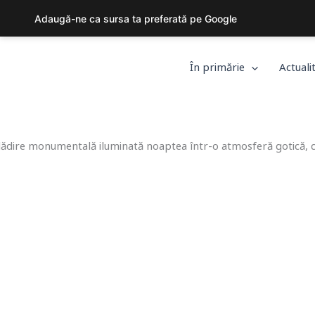
Skip
Adaugă-ne ca sursa ta preferată pe Google
to
content
În primărie
Actuali