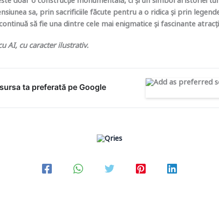
ste doar o construcție monumentală, ci și un simbol al istoriei t
siunea sa, prin sacrificiile făcute pentru a o ridica și prin legend
ontinuă să fie una dintre cele mai enigmatice și fascinante atracți
 AI, cu caracter ilustrativ.
ursa ta preferată pe Google