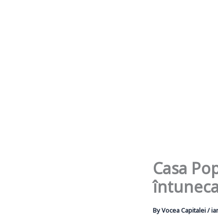
Casa Pop
întunec
By
Vocea Capitalei
/
ia