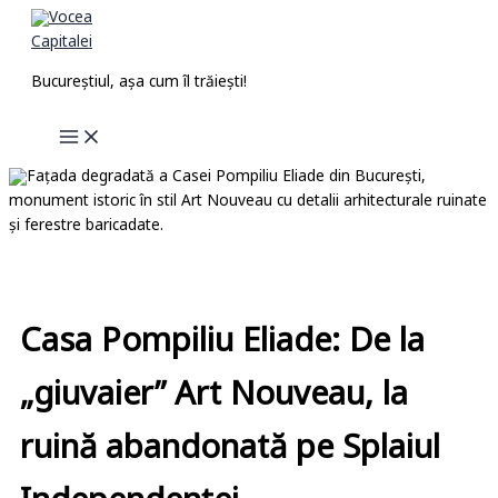
Skip
to
content
Bucureștiul, așa cum îl trăiești!
Casa Pompiliu Eliade: De la
„giuvaier” Art Nouveau, la
ruină abandonată pe Splaiul