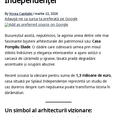
Independenței
By
Vocea Capitalei
/
martie 22, 2026
Adaugă-ne ca sursa ta preferată pe Google
Bucureștiul asistă, neputincios, la agonia uneia dintre cele mai
fascinante bijuterii arhitecturale din patrimoniul său:
Casa
Pompiliu Eliade
. O clădire care odinioară uimea prin mixul
stilistic îndrăzneț și eleganța interioarelor a ajuns astăzi o
carcasă de cărămidă și igrasie, lăsată pradă degradării
accentuate și ocupării abuzive.
Recent scoasă la vânzare pentru suma de
1,3 milioane de euro
,
casa situată pe Splaiul Independenței reprezintă un studiu de
caz dureros despre cum nepăsarea poate transforma istoria în
dărâmături.
Un simbol al arhitecturii vizionare: