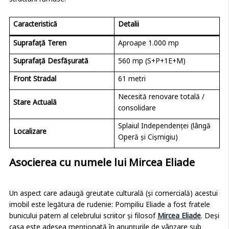
structurii rămase:
Caracteristică
Detalii
Suprafață Teren
Aproape 1.000 mp
Suprafață Desfășurată
560 mp (S+P+1E+M)
Front Stradal
61 metri
Necesită renovare totală /
Stare Actuală
consolidare
Splaiul Independenței (lângă
Localizare
Operă și Cișmigiu)
Asocierea cu numele lui Mircea Eliade
Un aspect care adaugă greutate culturală (și comercială) acestui
imobil este legătura de rudenie: Pompiliu Eliade a fost fratele
bunicului patern al celebrului scriitor și filosof
Mircea Eliade
. Deși