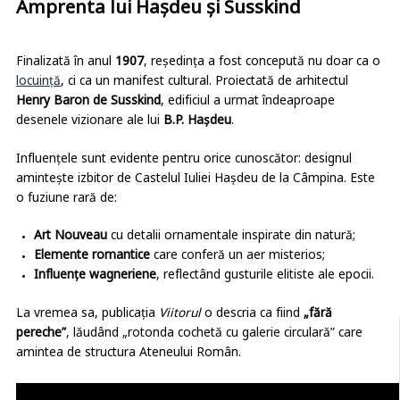
Amprenta lui Hașdeu și Susskind
Finalizată în anul
1907
, reședința a fost concepută nu doar ca o
locuință
, ci ca un manifest cultural. Proiectată de arhitectul
Henry Baron de Susskind
, edificiul a urmat îndeaproape
desenele vizionare ale lui
B.P. Hașdeu
.
Influențele sunt evidente pentru orice cunoscător: designul
amintește izbitor de Castelul Iuliei Hașdeu de la Câmpina. Este
o fuziune rară de:
Art Nouveau
cu detalii ornamentale inspirate din natură;
Elemente romantice
care conferă un aer misterios;
Influențe wagneriene
, reflectând gusturile elitiste ale epocii.
La vremea sa, publicația
Viitorul
o descria ca fiind
„fără
pereche”
, lăudând „rotonda cochetă cu galerie circulară” care
amintea de structura Ateneului Român.