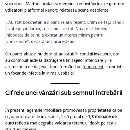
voia sorții. Martorii oculari și membrii comunității locale (precum
utilizatorii platformei Reddit) relatează scene dezolante:
„Au stat boschetari aici până relativ recent. Eram de față când îi
scoteau jandarmii, cu scandal cu tot. Nu am să înțeleg
niciodată de ce nu a existat un interes minim pentru
conservare”, declară un bucureștean.
Ocupanții abuzivi nu doar că au locuit în condiții insalubre, dar
au contribuit activ la distrugerea finisajelor interioare și la
acumularea de deșeuri, transformând un
monument
istoric într-
un focar de infecție în inima Capitalei.
Cifrele unei vânzări sub semnul întrebării
În prezent, agențiile imobiliare promovează proprietatea ca pe
o „oportunitate de investiție”, însă prețul de
1,3 milioane de
euro
reflectă mai degrabă valoarea terenului decât pe cea a