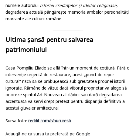
casa este adesea menționată în anunțurile de vânzare sub
numele autorului
Istoriei credințelor și ideilor religioase
,
degradarea actuală pângărește memoria ambelor personalități
marcante ale culturii române.
Ultima șansă pentru salvarea
patrimoniului
Casa Pompiliu Eliade se află într-un moment de cotitură. Fără o
intervenție urgentă de restaurare, acest „punct de reper
cultural” riscă să se prăbușească sub greutatea propriei istorii
ignorate. Rămâne de văzut dacă viitorul proprietar va alege să
onoreze spiritul Art Nouveau al clădirii sau dacă degradarea
accentuată va servi drept pretext pentru dispariția definitivă a
acestui giuvaier arhitectural.
Sursa foto:
reddit.com/r/bucuresti
Adaugă-ne ca sursa ta preferată pe Google