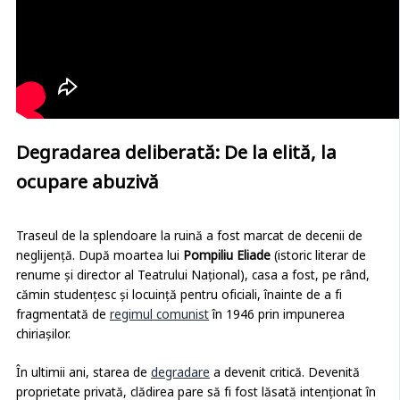
Degradarea deliberată: De la elită, la
ocupare abuzivă
Traseul de la splendoare la ruină a fost marcat de decenii de
neglijență. După moartea lui
Pompiliu Eliade
(istoric literar de
renume și director al Teatrului Național), casa a fost, pe rând,
cămin studențesc și locuință pentru oficiali, înainte de a fi
fragmentată de
regimul comunist
în 1946 prin impunerea
chiriașilor.
În ultimii ani, starea de
degradare
a devenit critică. Devenită
proprietate privată, clădirea pare să fi fost lăsată intenționat în