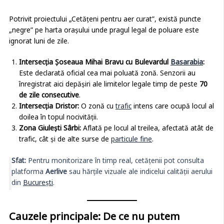
Potrivit proiectului „Cetățeni pentru aer curat”, există puncte
„negre” pe harta orașului unde pragul legal de poluare este
ignorat luni de zile.
Intersecția Șoseaua Mihai Bravu cu Bulevardul
Basarabia
:
Este declarată oficial cea mai poluată zonă. Senzorii au
înregistrat aici depășiri ale limitelor legale timp de peste
70
de zile consecutive
.
Intersecția Dristor:
O zonă cu
trafic
intens care ocupă locul al
doilea în topul nocivității.
Zona Giulești Sârbi:
Aflată pe locul al treilea, afectată atât de
trafic, cât și de alte surse de
particule fine
.
Sfat:
Pentru monitorizare în timp real, cetățenii pot consulta
platforma
Aerlive
sau hărțile vizuale ale indicelui calității aerului
din
București
.
Cauzele principale: De ce nu putem