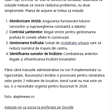
Raul Pop, secretar de stat la Ministerul Mediului, subliniază că
soluțiile trebuie să vizeze rădăcina problemei, nu doar
simptomele. Planul de acțiune ar trebui să includă:
Monitorizare strictă:
Asigurarea funcționării tuturor
senzorilor și supravegherea constantă a datelor.
Controlul șantierelor:
Reguli stricte pentru gestionarea
prafului în zonele aflate în construcție.
Gestionarea traficului:
Soluții de
mobilitate urbană
care să
reducă numărul de mașini din centru.
Identificarea surselor de încălzire:
Combaterea arderilor
ilegale și eficientizarea încălzirii locuințelor.
Până când măsurile administrative nu vor fi implementate cu
rigurozitate, Bucureștiul rămâne o provocare pentru sănătatea
celor peste 2 milioane de locuitori. Aerul curat nu mai este un
lux, ci o necesitate urgentă pentru București în 2026.
foto: alephnews.ro
Adaugă-ne ca sursa ta preferată pe Google