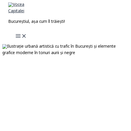
Skip
to
content
Bucureștiul, așa cum îl trăiești!