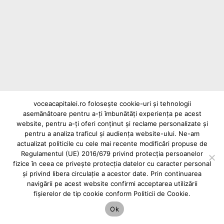
Actualitate
Trotuarul rulant dintre Gara Basarab și Gara
de Nord, transformat într-o groapă de
gunoi: 11 milioane de lei aruncați pe apa
Dâmboviței
voceacapitalei.ro folosește cookie-uri și tehnologii
asemănătoare pentru a-ți îmbunătăți experiența pe acest
Reclame și advertoriale pe Vocea Capitalei
website, pentru a-ți oferi conținut și reclame personalizate și
Powered by
INFINITUS ADVERTISING
pentru a analiza traficul și audiența website-ului. Ne-am
actualizat politicile cu cele mai recente modificări propuse de
Regulamentul (UE) 2016/679 privind protecția persoanelor
fizice în ceea ce privește protecția datelor cu caracter personal
și privind libera circulație a acestor date. Prin continuarea
navigării pe acest website confirmi acceptarea utilizării
fișierelor de tip cookie conform Politicii de Cookie.
Ok