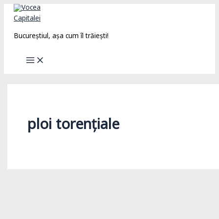
Skip
to
content
Bucureștiul, așa cum îl trăiești!
ploi torențiale