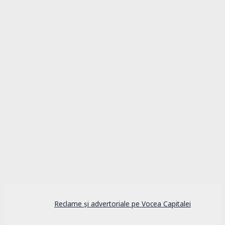
Capitala, lăsată în paragină de primarul
care se visează președinte. Ce probleme
grave ignoră Nicușor Dan
Reclame și advertoriale pe Vocea Capitalei