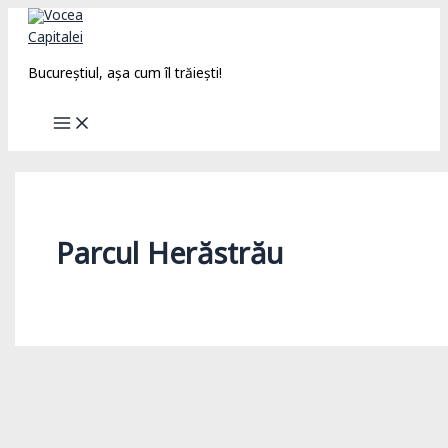
Skip
to
content
Bucureștiul, așa cum îl trăiești!
Parcul Herăstrău