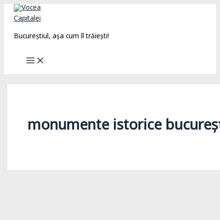
Skip
to
content
Bucureștiul, așa cum îl trăiești!
monumente istorice bucureșt