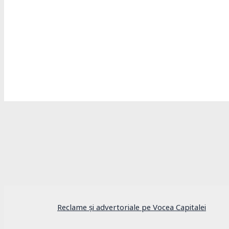
Personalități marcante
Mircea Eliade, geniul născut la București care 
Reclame și advertoriale pe Vocea Capitalei