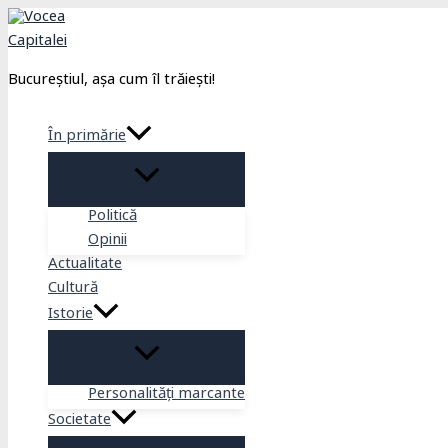
Skip
to
content
Bucureștiul, așa cum îl trăiești!
În primărie
Politică
Opinii
Actualitate
Cultură
Istorie
Personalități marcante
Societate