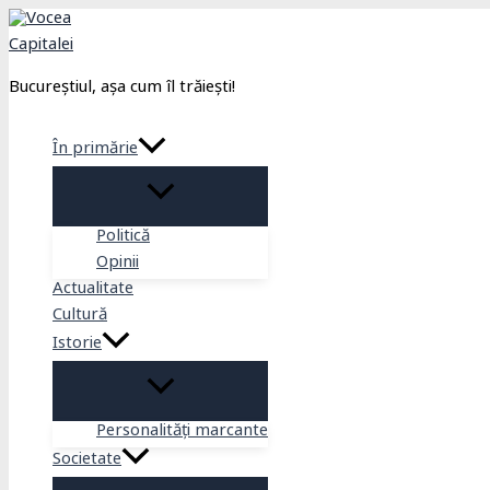
Skip
to
content
Bucureștiul, așa cum îl trăiești!
În primărie
Politică
Opinii
Actualitate
Cultură
Istorie
Personalități marcante
Societate