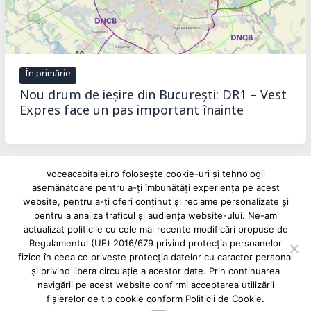
În primărie
Nou drum de ieșire din București: DR1 – Vest
Expres face un pas important înainte
voceacapitalei.ro folosește cookie-uri și tehnologii
asemănătoare pentru a-ți îmbunătăți experiența pe acest
Reclame și advertoriale pe Vocea Capitalei
website, pentru a-ți oferi conținut și reclame personalizate și
pentru a analiza traficul și audiența website-ului. Ne-am
Powered by
INFINITUS ADVERTISING
actualizat politicile cu cele mai recente modificări propuse de
Regulamentul (UE) 2016/679 privind protecția persoanelor
fizice în ceea ce privește protecția datelor cu caracter personal
și privind libera circulație a acestor date. Prin continuarea
navigării pe acest website confirmi acceptarea utilizării
fișierelor de tip cookie conform Politicii de Cookie.