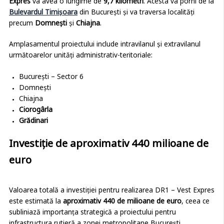
Expres
va avea o lungime de
9,7 kilometri
. Acesta va porni de la
Bulevardul Timișoara
din București și va traversa localități
precum
Domnești
și
Chiajna
.
Amplasamentul proiectului include intravilanul și extravilanul
următoarelor unități administrativ-teritoriale:
București – Sector 6
Domnești
Chiajna
Ciorogârla
Grădinari
Investiție de aproximativ 440 milioane de
euro
Valoarea totală a investiției pentru realizarea DR1 – Vest Expres
este estimată la
aproximativ 440 de milioane de euro
, ceea ce
subliniază importanța strategică a proiectului pentru