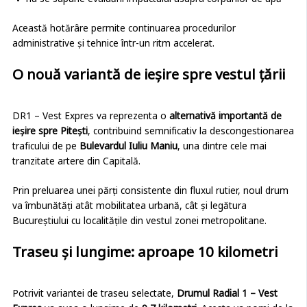
nu se supune evaluării impactului asupra corpurilor de apă
Această hotărâre permite continuarea procedurilor
administrative și tehnice într-un ritm accelerat.
O nouă variantă de ieșire spre vestul țării
DR1 – Vest Expres va reprezenta o
alternativă importantă de
ieșire spre Pitești
, contribuind semnificativ la descongestionarea
traficului de pe
Bulevardul Iuliu Maniu
, una dintre cele mai
tranzitate artere din Capitală.
Prin preluarea unei părți consistente din fluxul rutier, noul drum
va îmbunătăți atât mobilitatea urbană, cât și legătura
Bucureștiului cu localitățile din vestul zonei metropolitane.
Traseu și lungime: aproape 10 kilometri
Potrivit variantei de traseu selectate,
Drumul Radial 1 – Vest