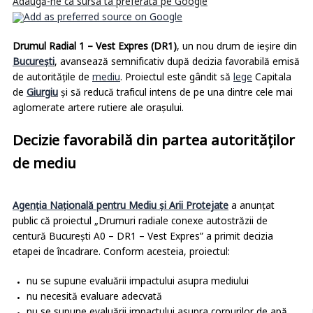
Adaugă-ne ca sursa ta preferată pe Google
Drumul Radial 1 – Vest Expres (DR1)
, un nou drum de ieșire din
București
, avansează semnificativ după decizia favorabilă emisă
de autoritățile de
mediu
. Proiectul este gândit să
lege
Capitala
de
Giurgiu
și să reducă traficul intens de pe una dintre cele mai
aglomerate artere rutiere ale orașului.
Decizie favorabilă din partea autorităților
de mediu
Agenția Națională pentru Mediu și Arii Protejate
a anunțat
public că proiectul „Drumuri radiale conexe autostrăzii de
centură București A0 – DR1 – Vest Expres” a primit decizia
etapei de încadrare. Conform acesteia, proiectul:
nu se supune evaluării impactului asupra mediului
nu necesită evaluare adecvată