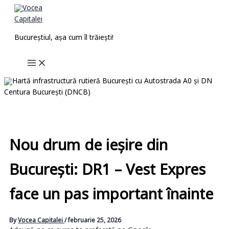
Skip
to
content
Bucureștiul, așa cum îl trăiești!
Nou drum de ieșire din
București: DR1 – Vest Expres
face un pas important înainte
By
Vocea Capitalei
/
februarie 25, 2026