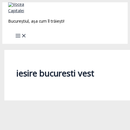
Skip
to
content
Bucureștiul, așa cum îl trăiești!
iesire bucuresti vest