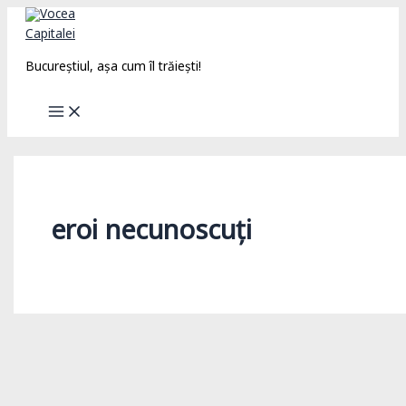
Skip
to
content
Bucureștiul, așa cum îl trăiești!
eroi necunoscuți