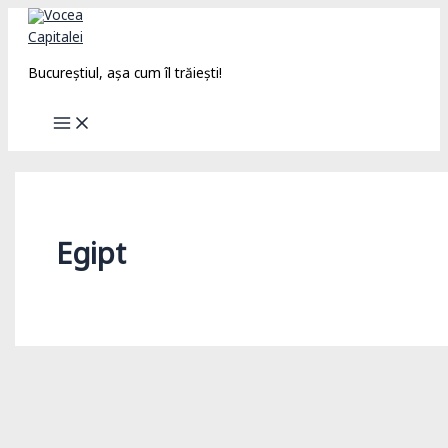
Skip
to
content
Bucureștiul, așa cum îl trăiești!
Egipt