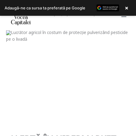
Skip
×
Adaugă-ne ca sursa ta preferată pe Google
to
Bucureștiul, așa cum îl trăiești!
content