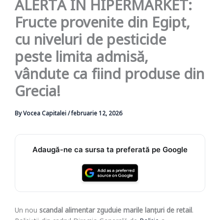
ALERTĂ ÎN HIPERMARKET:
Fructe provenite din Egipt,
cu niveluri de pesticide
peste limita admisă,
vândute ca fiind produse din
Grecia!
By
Vocea Capitalei
/
februarie 12, 2026
Adaugă-ne ca sursa ta preferată pe Google
Un nou
scandal alimentar zguduie marile lanțuri de retail
.