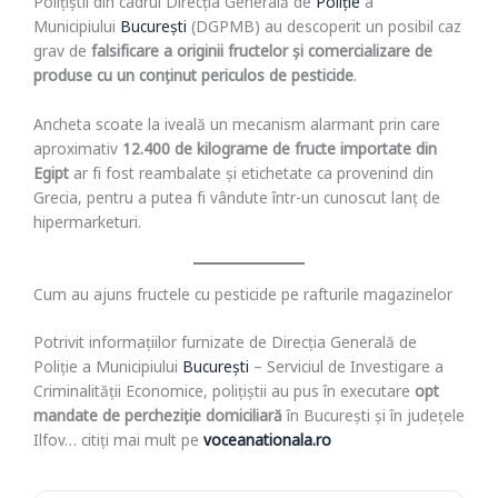
Polițiștii din cadrul Direcția Generală de
Poliție
a
Municipiului
București
(DGPMB) au descoperit un posibil caz
grav de
falsificare a originii fructelor și comercializare de
produse cu un conținut periculos de pesticide
.
Ancheta scoate la iveală un mecanism alarmant prin care
aproximativ
12.400 de kilograme de fructe importate din
Egipt
ar fi fost reambalate și etichetate ca provenind din
Grecia, pentru a putea fi vândute într-un cunoscut lanț de
hipermarketuri.
Cum au ajuns fructele cu pesticide pe rafturile magazinelor
Potrivit informațiilor furnizate de Direcția Generală de
Poliție a Municipiului
București
– Serviciul de Investigare a
Criminalității Economice, polițiștii au pus în executare
opt
mandate de percheziție domiciliară
în București și în județele
Ilfov… citiți mai mult pe
voceanationala.ro