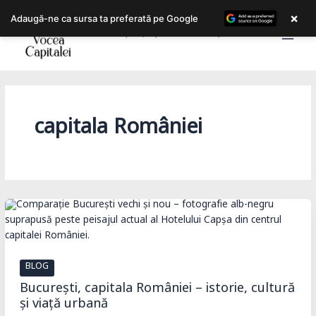
Skip
×
Adaugă-ne ca sursa ta preferată pe Google
to
Bucureștiul, așa cum îl trăiești!
content
capitala României
BLOG
București, capitala României – istorie, cultură
și viață urbană