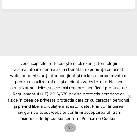
voceacapitalei.ro folosește cookie-uri și tehnologii
asemănătoare pentru a-ți îmbunătăți experiența pe acest
Reclame și advertoriale pe Vocea Capitalei
website, pentru a-ți oferi conținut și reclame personalizate și
Powered by
INFINITUS ADVERTISING
pentru a analiza traficul și audiența website-ului. Ne-am
actualizat politicile cu cele mai recente modificări propuse de
Regulamentul (UE) 2016/679 privind protecția persoanelor
fizice în ceea ce privește protecția datelor cu caracter personal
și privind libera circulație a acestor date. Prin continuarea
navigării pe acest website confirmi acceptarea utilizării
fișierelor de tip cookie conform Politicii de Cookie.
Ok