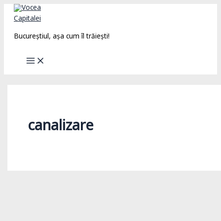
Skip
to
content
Bucureștiul, așa cum îl trăiești!
canalizare