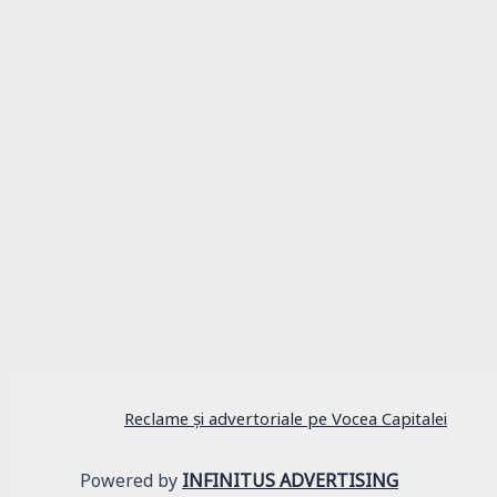
Actualitate
Fostul ministru Ilan Laufer, lovit de o șoferi
de gemenii săi
Reclame și advertoriale pe Vocea Capitalei
Powered by
INFINITUS ADVERTISING