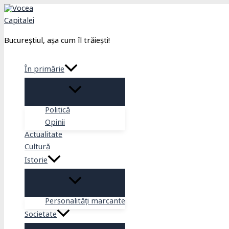
Skip
to
content
Bucureștiul, așa cum îl trăiești!
În primărie
Politică
Opinii
Actualitate
Cultură
Istorie
Personalități marcante
Societate