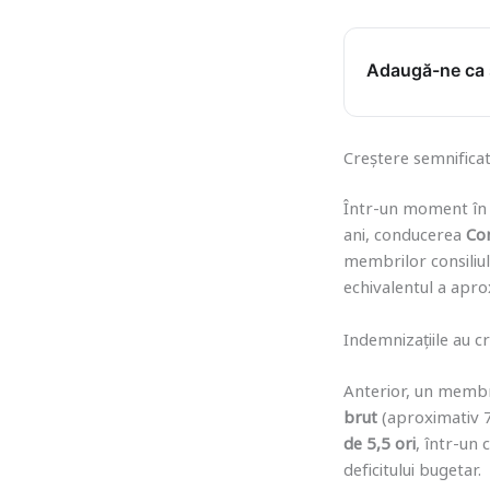
Adaugă-ne ca s
Creștere semnificat
Într-un moment în
ani, conducerea
Co
membrilor consiliu
echivalentul a apr
Indemnizațiile au c
Anterior, un membru
brut
(aproximativ 7.
de 5,5 ori
, într-un
deficitului bugetar.