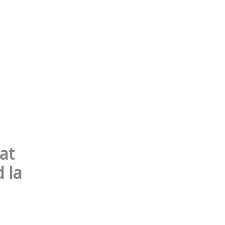
at
 la