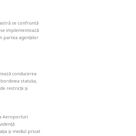
astră se confruntă
u se implementează
n partea agențiilor
izează conducerea
ubordinea statului,
e restricții și
la Aeroporturi
evidență
ația și mediul privat