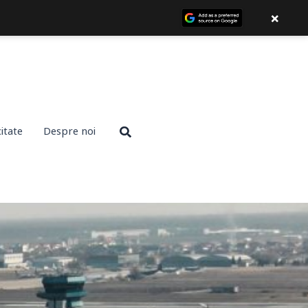
×
Search
citate
Despre noi