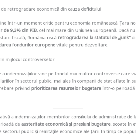
 de retrogradare economică din cauza deficitului
ine într-un moment critic pentru economia românească. Țara no
ar de 9,3% din PIB
, cel mai mare din Uniunea Europeană. Dacă n
stare fiscală, România riscă
retrogradarea la statutul de „junk”
di
darea fondurilor europene
vitale pentru dezvoltare.
n mijlocul controverselor
e a indemnizațiilor vine pe fondul mai multor controverse care v
riilor în sectorul public, mai ales în companii de stat aflate în s
trebare privind
prioritizarea resurselor bugetare
într-o perioadă d
tivă a indemnizațiilor membrilor consiliului de administrație de 
erioadă de
austeritate economică și presiuni bugetare
, scoate în 
 sectorul public și realitățile economice ale țării. În timp ce popul