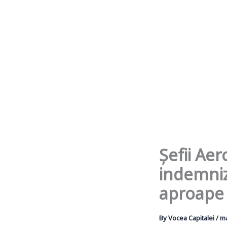
Șefii Ae
indemniz
aproape 
By
Vocea Capitalei
/
ma