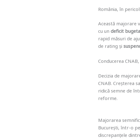
România, în pericol
Această majorare v
cu un
deficit buget
rapid măsuri de aju
de rating și
suspen
Conducerea CNAB, î
Decizia de majorar
CNAB. Creșterea sala
ridică semne de în
reforme.
Majorarea semnifica
București, într-o p
discrepanțele dintre