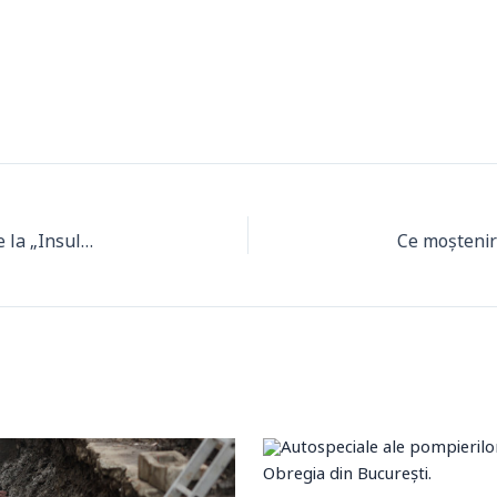
Tragedie lângă București: O fostă concurentă de la „Insula Iubirii”, însărcinată, a fost împușcată mortal în Cosmopolis