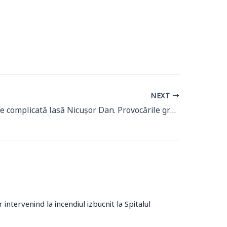
NEXT
Ce moștenire complicată lasă Nicușor Dan. Provocările grele lăsate în biroul noului primar