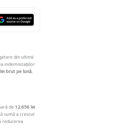
etare din ultimii
a indemnizațiilor
lei brut pe lună
,
unară de
12.656 lei
stă sumă a crescut
ru reducerea