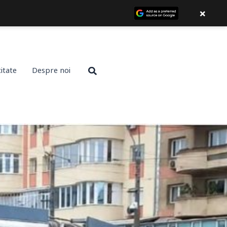
×
Search
citate
Despre noi