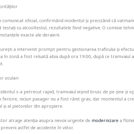
orităților
 comunicat oficial, confirmând incidentul și precizând că vatmanu
 testați cu alcooltestul, rezultatele fiind negative. O comisie tehn
stanțele exacte ale deraierii.
urești a intervenit prompt pentru gestionarea traficului și efectu
ația în zonă a fost reluată abia după ora 19:00, după ce tramvaiul 
t.
or oculari
cidentul s-a petrecut rapid, tramvaiul ieșind brusc de pe șine și o
in fericire, niciun pasager nu a fost rănit grav, dar momentul a cr
ul și al pietonilor din apropiere.
istor atrage atenția asupra nevoii urgente de
modernizare
a flote
preveni astfel de accidente în viitor.