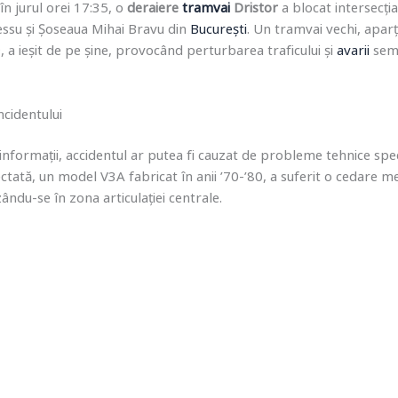
în jurul orei 17:35, o
deraiere
tramvai
Dristor
a blocat intersecți
essu și Șoseaua Mihai Bravu din
București
. Un tramvai vechi, apar
, a ieșit de pe șine, provocând perturbarea traficului și
avarii
semn
ncidentului
formații, accidentul ar putea fi cauzat de probleme tehnice spec
ectată, un model V3A fabricat în anii ’70-’80, a suferit o cedare m
ndu-se în zona articulației centrale.