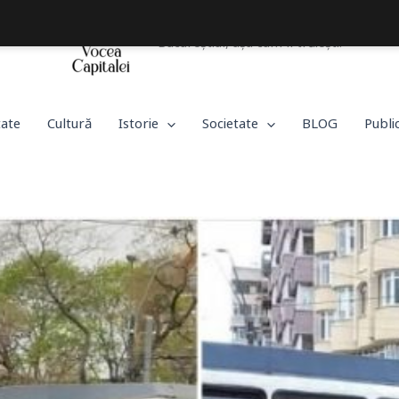
Bucureștiul, așa cum îl trăiești!
tate
Cultură
Istorie
Societate
BLOG
Publi