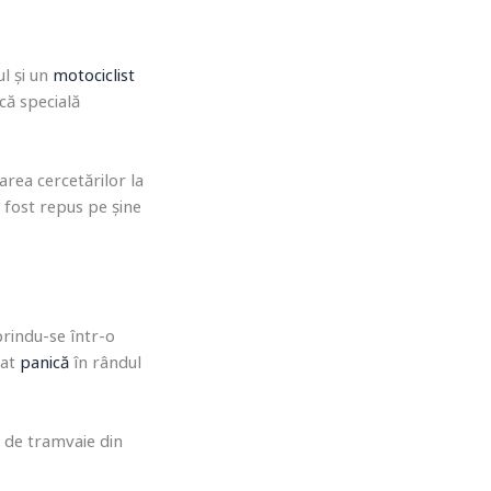
l și un
motociclist
ică specială
area cercetărilor la
a fost repus pe șine
prindu-se într-o
eat
panică
în rândul
i de tramvaie din