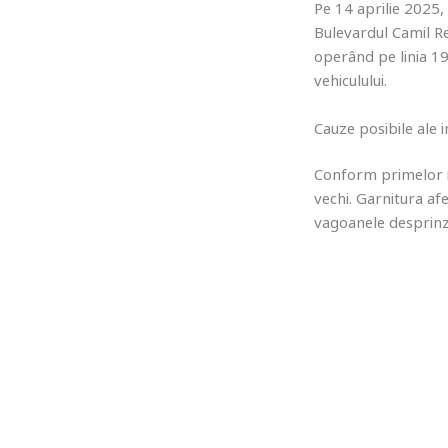
Pe 14 aprilie 2025, 
Bulevardul Camil R
operând pe linia 19
vehiculului.
Cauze posibile ale i
Conform primelor in
vechi. Garnitura af
vagoanele desprinzâ