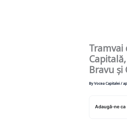
Tramvai d
Capitală,
Bravu și
By
Vocea Capitalei
/
ap
Adaugă-ne ca s