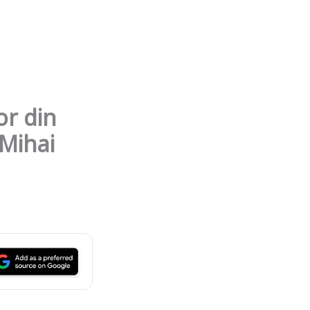
or din
 Mihai