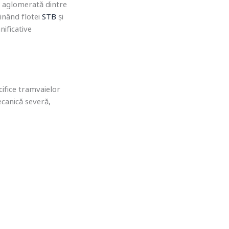
a aglomerată dintre
ținând flotei
STB
și
ificative
ifice tramvaielor
ecanică severă,