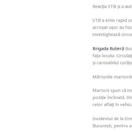
Reacția STB și a aut
STB a emis rapid un
acroșat ușor au fost
investighează circum
Brigada Rutieră
Buc
fața locului. Circul
și carosabilul curăța
Mărturiile martoril
Martorii spun că in
poziție înclinată. D
celor aflați în vehic
Incidentul de la Dr
București, pentru a 