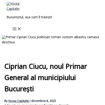
Skip
to
content
Bucureștiul, așa cum îl trăiești!
Ciprian Ciucu, noul Primar
General al municipiului
București
By
Vocea Capitalei
/
decembrie 8, 2025