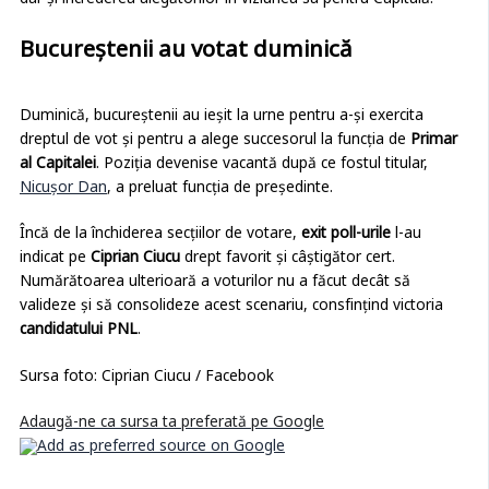
dar și încrederea alegătorilor în viziunea sa pentru Capitală.
Bucureștenii au votat duminică
Duminică, bucureștenii au ieșit la urne pentru a-și exercita
dreptul de vot și pentru a alege succesorul la funcția de
Primar
al Capitalei
. Poziția devenise vacantă după ce fostul titular,
Nicușor Dan
, a preluat funcția de președinte.
Încă de la închiderea secțiilor de votare,
exit poll-urile
l-au
indicat pe
Ciprian Ciucu
drept favorit și câștigător cert.
Numărătoarea ulterioară a voturilor nu a făcut decât să
valideze și să consolideze acest scenariu, consfințind victoria
candidatului PNL
.
Sursa foto: Ciprian Ciucu / Facebook
Adaugă-ne ca sursa ta preferată pe Google