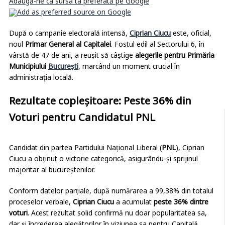
Adaugă-ne ca sursa ta preferată pe Google
După o campanie electorală intensă,
Ciprian Ciucu
este, oficial,
noul
Primar General al Capitalei
. Fostul edil al Sectorului 6, în
vârstă de 47 de ani, a reușit să câștige
alegerile pentru Primăria
Municipiului
București
, marcând un moment crucial în
administrația locală.
Rezultate copleșitoare: Peste 36% din
Voturi pentru Candidatul PNL
Candidat din partea Partidului Național Liberal (
PNL
), Ciprian
Ciucu a obținut o victorie categorică, asigurându-și sprijinul
majoritar al bucureștenilor.
Conform datelor parțiale, după numărarea a 99,38% din totalul
proceselor verbale,
Ciprian Ciucu
a acumulat
peste 36% dintre
voturi
. Acest rezultat solid confirmă nu doar popularitatea sa,