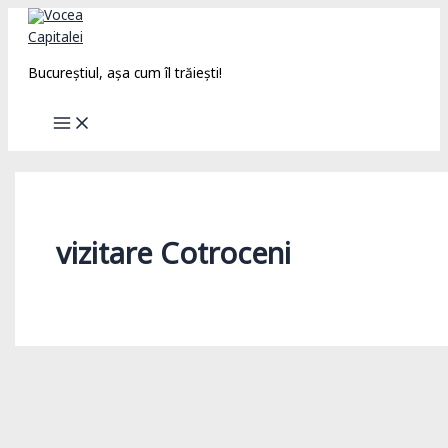
Skip
to
content
Bucureștiul, așa cum îl trăiești!
vizitare Cotroceni