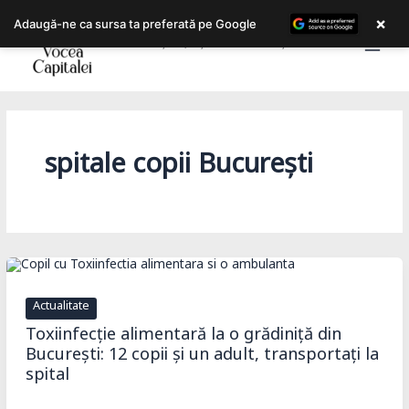
Skip
×
Adaugă-ne ca sursa ta preferată pe Google
to
Bucureștiul, așa cum îl trăiești!
content
spitale copii București
Actualitate
Toxiinfecție alimentară la o grădiniță din
București: 12 copii și un adult, transportați la
spital