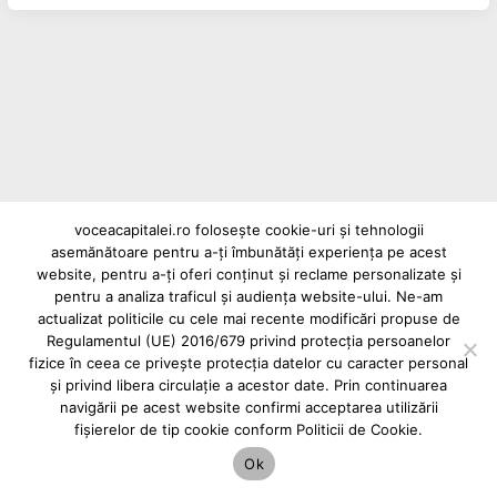
voceacapitalei.ro folosește cookie-uri și tehnologii
asemănătoare pentru a-ți îmbunătăți experiența pe acest
Reclame și advertoriale pe Vocea Capitalei
website, pentru a-ți oferi conținut și reclame personalizate și
Powered by
INFINITUS ADVERTISING
pentru a analiza traficul și audiența website-ului. Ne-am
actualizat politicile cu cele mai recente modificări propuse de
Regulamentul (UE) 2016/679 privind protecția persoanelor
fizice în ceea ce privește protecția datelor cu caracter personal
și privind libera circulație a acestor date. Prin continuarea
navigării pe acest website confirmi acceptarea utilizării
fișierelor de tip cookie conform Politicii de Cookie.
Ok