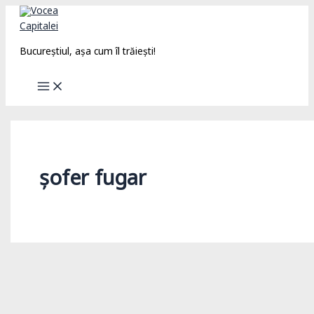
Skip
to
content
Bucureștiul, așa cum îl trăiești!
șofer fugar