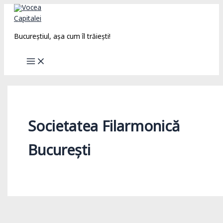
Skip
to
content
Bucureștiul, așa cum îl trăiești!
Societatea Filarmonică
București