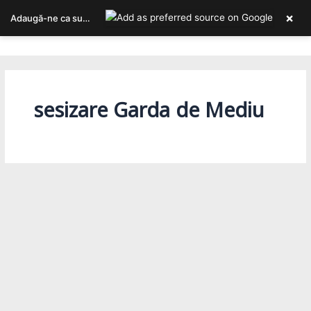
Skip
×
Adaugă-ne ca sursa ta preferată pe Google
to
Bucureștiul, așa cum îl trăiești!
content
sesizare Garda de Mediu
În primărie