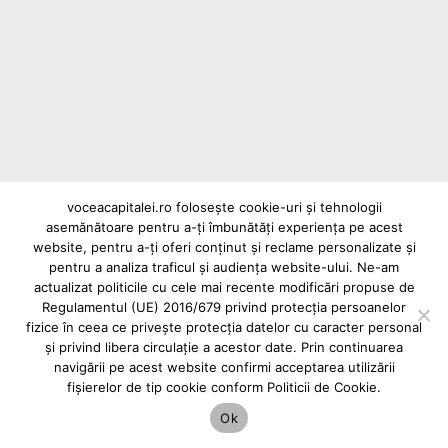
Distrugerea spațiilor verzi pentru locuri de
parcare – un dezastru ecologic pe Strada
Oltina / Slt. Popa
voceacapitalei.ro folosește cookie-uri și tehnologii
asemănătoare pentru a-ți îmbunătăți experiența pe acest
Reclame și advertoriale pe Vocea Capitalei
website, pentru a-ți oferi conținut și reclame personalizate și
Powered by
INFINITUS ADVERTISING
pentru a analiza traficul și audiența website-ului. Ne-am
actualizat politicile cu cele mai recente modificări propuse de
Regulamentul (UE) 2016/679 privind protecția persoanelor
fizice în ceea ce privește protecția datelor cu caracter personal
și privind libera circulație a acestor date. Prin continuarea
navigării pe acest website confirmi acceptarea utilizării
fișierelor de tip cookie conform Politicii de Cookie.
Ok