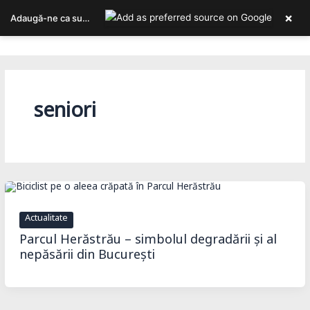
Skip
×
Adaugă-ne ca sursa ta preferată pe Google
to
Bucureștiul, așa cum îl trăiești!
content
seniori
Actualitate
Parcul Herăstrău – simbolul degradării și al
nepăsării din București