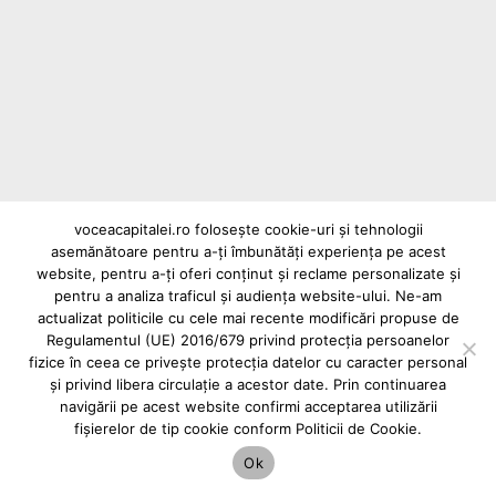
voceacapitalei.ro folosește cookie-uri și tehnologii
asemănătoare pentru a-ți îmbunătăți experiența pe acest
Reclame și advertoriale pe Vocea Capitalei
website, pentru a-ți oferi conținut și reclame personalizate și
Powered by
INFINITUS ADVERTISING
pentru a analiza traficul și audiența website-ului. Ne-am
actualizat politicile cu cele mai recente modificări propuse de
Regulamentul (UE) 2016/679 privind protecția persoanelor
fizice în ceea ce privește protecția datelor cu caracter personal
și privind libera circulație a acestor date. Prin continuarea
navigării pe acest website confirmi acceptarea utilizării
fișierelor de tip cookie conform Politicii de Cookie.
Ok