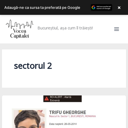
×
Adaugă-ne ca sursa ta preferată pe Google
Skip
to
Bucureștiul, așa cum îl trăiești!
content
sectorul 2