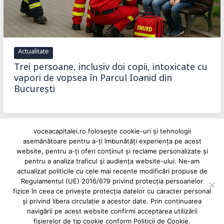
Actualitate
Trei persoane, inclusiv doi copii, intoxicate cu
vapori de vopsea în Parcul Ioanid din
București
voceacapitalei.ro folosește cookie-uri și tehnologii
asemănătoare pentru a-ți îmbunătăți experiența pe acest
website, pentru a-ți oferi conținut și reclame personalizate și
pentru a analiza traficul și audiența website-ului. Ne-am
Reclame și advertoriale pe Vocea Capitalei
actualizat politicile cu cele mai recente modificări propuse de
Regulamentul (UE) 2016/679 privind protecția persoanelor
Powered by
INFINITUS ADVERTISING
fizice în ceea ce privește protecția datelor cu caracter personal
și privind libera circulație a acestor date. Prin continuarea
navigării pe acest website confirmi acceptarea utilizării
fișierelor de tip cookie conform Politicii de Cookie.